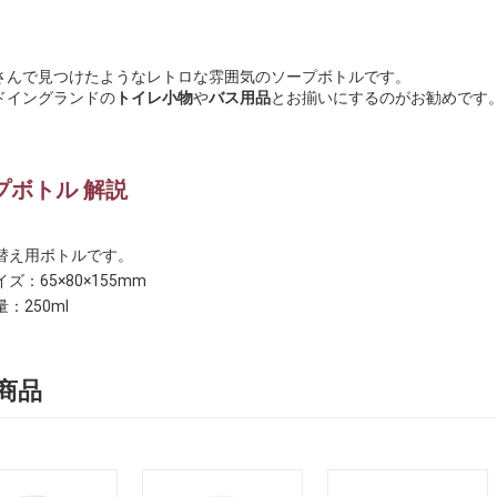
さんで見つけたようなレトロな雰囲気のソープボトルです。
ドイングランドの
トイレ小物
や
バス用品
とお揃いにするのがお勧めです
プボトル 解説
替え用ボトルです。
ズ：65×80×155mm
量：250ml
商品