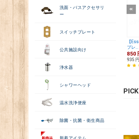
洗面・バスアクセサリ
ー
スイッチプレート
【Es
プレ...
公共施設向け
850
935
浄水器
シャワーヘッド
PIC
温水洗浄便座
除菌・抗菌・衛生商品
新着アイテム