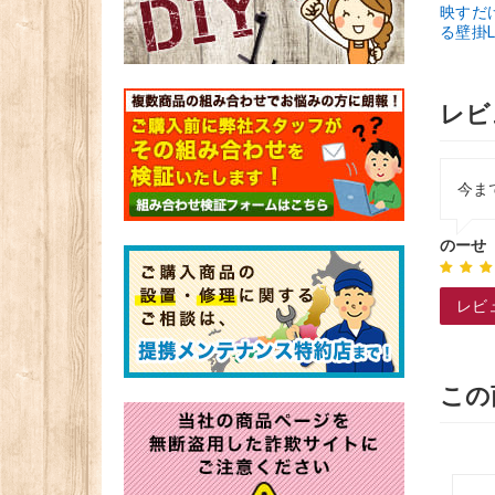
映すだ
る壁掛L
レビ
今ま
のーせ
レビ
この