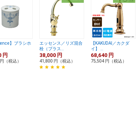
sence】ブラシホ
エッセンス／リズ混合
【KAKUDAI／カクダ
栓（ブラス...
イ】 ...
0
円
38,000
円
68,640
円
円
（税込）
41,800
円
（税込）
75,504
円
（税込）