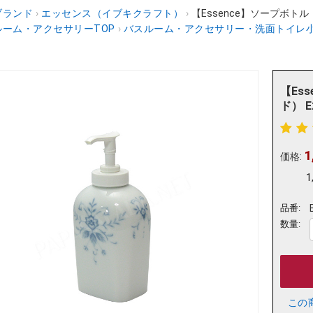
ブランド
›
エッセンス（イブキクラフト）
›
【Essence】ソープボトル
ーム・アクセサリーTOP
›
バスルーム・アクセサリー・洗面トイレ
【Es
ド） E
1
価格:
1
品番:
数量:
この