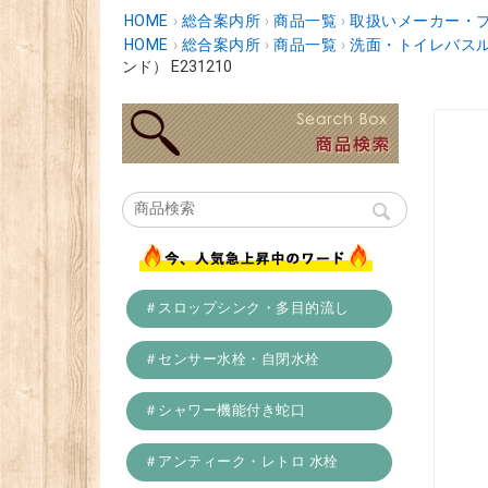
HOME
›
総合案内所
›
商品一覧
›
取扱いメーカー・
HOME
›
総合案内所
›
商品一覧
›
洗面・トイレバスル
ンド） E231210
＃スロップシンク・多目的流し
＃センサー水栓・自閉水栓
＃シャワー機能付き蛇口
＃アンティーク・レトロ 水栓