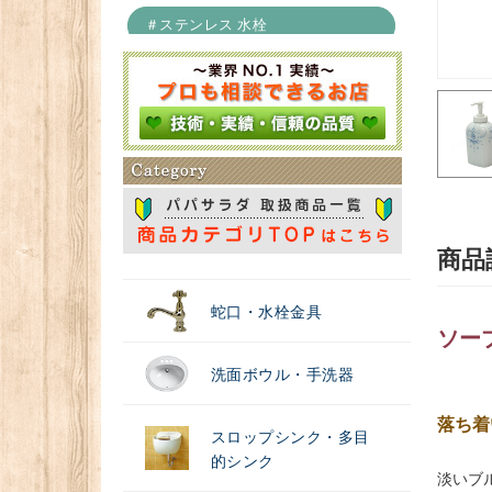
＃ステンレス 水栓
＃浄水器
商品
蛇口・水栓金具
ソー
洗面ボウル・手洗器
落ち着
スロップシンク・多目
的シンク
淡いブ