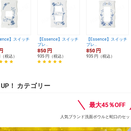
sence】スイッチ
【Essence】スイッチ
【Essence】スイッチ
プレ...
プレ...
円
850
円
850
円
円
（税込）
935
円
（税込）
935
円
（税込）
K UP！ カテゴリー
最大45％OFF
人気ブランド洗面ボウルと蛇口のセッ