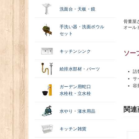
洗面台・天板・鏡
骨董屋
手洗い器・洗面ボウル
オール
セット
キッチンシンク
ソー
給排水部材・パーツ
詰
サイ
容
ガーデン用蛇口
水栓柱・立水栓
関連
水やり・潅水用品
キッチン雑貨