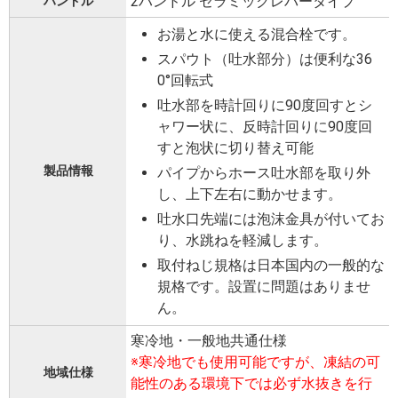
2ハンドル セラミックレバータイプ
ハンドル
お湯と水に使える混合栓です。
スパウト（吐水部分）は便利な36
0°回転式
吐水部を時計回りに90度回すとシ
ャワー状に、反時計回りに90度回
すと泡状に切り替え可能
製品情報
パイプからホース吐水部を取り外
し、上下左右に動かせます。
吐水口先端には泡沫金具が付いてお
り、水跳ねを軽減します。
取付ねじ規格は日本国内の一般的な
規格です。設置に問題はありませ
ん。
寒冷地・一般地共通仕様
※寒冷地でも使用可能ですが、凍結の可
地域仕様
能性のある環境下では必ず水抜きを行