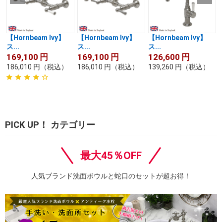
【Hornbeam Ivy】
【Hornbeam Ivy】
【Hornbeam Ivy】
ス...
ス...
ス...
169,100
円
169,100
円
126,600
円
186,010
円
（税込）
186,010
円
（税込）
139,260
円
（税込）
PICK UP！ カテゴリー
最大45％OFF
人気ブランド洗面ボウルと蛇口のセットが超お得！