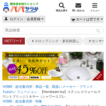
商品を探す
問い合わせ
メニュー
ログイン・会員登録
カートは空です
HOTワード
＃スロップシンク・多目的流し
＃センサー
HOME
›
総合案内所
›
商品一覧
›
取扱いメーカー・ブランド
›
fusion／フュージョン
›
【Hornbeam Ivy】ステンレスウォールマ
ウントブリッジミキサー（シャワースプレ...
HOME
›
総合案内所
›
特集
›