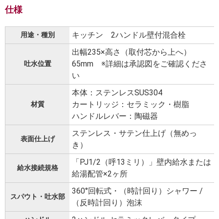
仕様
キッチン 2ハンドル壁付混合栓
用途・種別
出幅235×高さ（取付芯から上へ）
65mm ※詳細は承認図をご確認くださ
吐水位置
い
本体：ステンレスSUS304
カートリッジ：セラミック・樹脂
材質
ハンドルレバー：陶磁器
ステンレス・サテン仕上げ（無めっ
表面仕上げ
き）
「PJ1/2（呼13ミリ）」壁内給水または
給水接続規格
給湯配管×2ヶ所
360°回転式・（時計回り）シャワー /
スパウト・吐水部
（反時計回り）泡沫