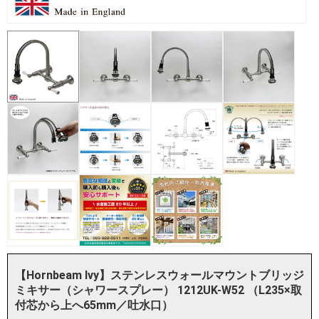
【Hornbeam Ivy】ステンレスウォールマウントブリッジ
ミキサー（シャワースプレー） 1212UK-W52 （L235×取
付芯から上へ65mm／吐水口）