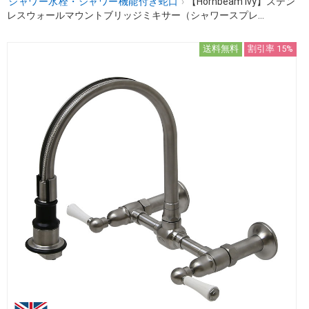
シャワー水栓・シャワー機能付き蛇口
›
【Hornbeam Ivy】ステン
レスウォールマウントブリッジミキサー（シャワースプレ...
送料無料
割引率 15%