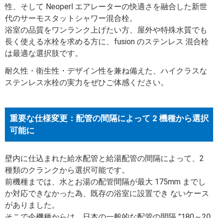
性、そして Neoperl エアレーターの快適さを融合した新世
代のサーモスタットシャワー混合栓。
浴室の品質をワンランク上げたい方、屋外や特殊水質でも
長く使える水栓を求める方に、fusion のステンレス 混合栓
は最適な選択肢です。
耐久性・衛生性・デザイン性を兼ね備えた、ハイクラスな
ステンレス水栓の実力をぜひご体感ください。
重要な仕様変更：配管の間隔によって 2 機種から選択
可能に
壁内に仕込まれた給水配管と給湯配管の間隔によって、2
種類のクランクから選択可能です。
前機種までは、水とお湯の配管間隔が最大 175mm までし
か対応できなかった為、既存の浴室に設置でき ないケース
がありました。
そこで今機種からは、日本の一般的な配管の間隔 ”180～20