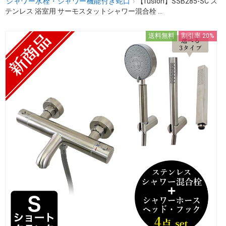
シャワー水栓・シャワー機能付き蛇口
›
【fusion】SSB285-SC ス
テンレス 浴室用 サーモスタットシャワー混合栓 ...
送料無料
割引率 20%