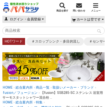
商品を探す
問い合わせ
メニュー
ログイン・会員登録
カートは空です
HOTワード
＃スロップシンク・多目的流し
＃センサー
HOME
›
総合案内所
›
商品一覧
›
取扱いメーカー・ブランド
›
fusion／フュージョン
›
【fusion】SSB285-SC ステンレス 浴室用
サーモスタットシャワー混合栓 ...
HOME
›
総合案内所
›
特集
›