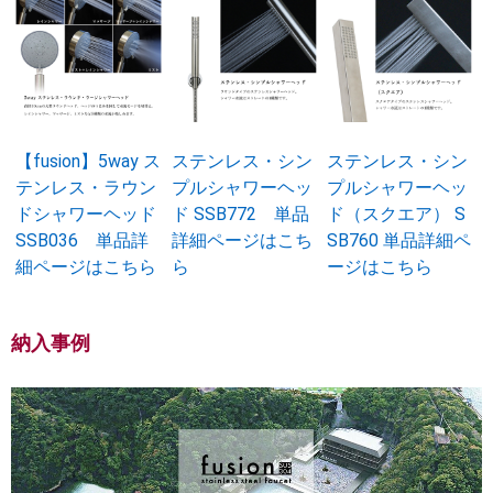
【fusion】5way ス
ステンレス・シン
ステンレス・シン
テンレス・ラウン
プルシャワーヘッ
プルシャワーヘッ
ドシャワーヘッド
ド SSB772 単品
ド（スクエア） S
SSB036 単品詳
詳細ページはこち
SB760 単品詳細ペ
細ページはこちら
ら
ージはこちら
納入事例