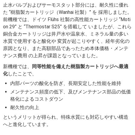
止水バルブおよびサーモスタット部分には、耐久性に優れ
た “樹脂製カートリッジ（Wanhai 社製）” を 採用しました。
前機種では、ドイツ Flühs 社製の高性能カートリッジ “Moti
on 29” と “Thermostar S25” を搭載して いましたが、これら
銅合金カートリッジは井戸水や温泉水、ミネラル量の多い
水質で使用すると酸化や 変質が起こりやすく、経年劣化の
原因となり、また高額部品であったため本体価格・メンテ
ナンス費用 の上昇が課題となっていました。
新機種では、
同等性能を備えた樹脂製カートリッジへ最適
化
したことで、
内部パーツの酸化を防ぎ、長期安定した性能を維持
メンテナンス頻度の低下、及びメンテナンス部品の低価
格化によるコストダウン
耐久性の向上
というメリットが得られ、特殊水質にも対応しやすい構造
へと進化しています。