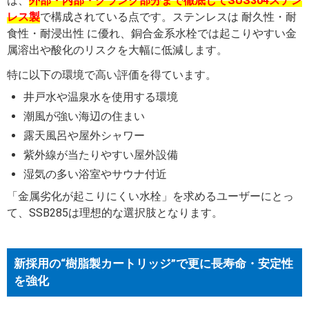
は、
外部・内部・クランク部分まで徹底してSUS304ステン
レス製
で構成されている点です。ステンレスは 耐久性・耐
食性・耐浸出性 に優れ、銅合金系水栓では起こりやすい金
属溶出や酸化のリスクを大幅に低減します。
特に以下の環境で高い評価を得ています。
井戸水や温泉水を使用する環境
潮風が強い海辺の住まい
露天風呂や屋外シャワー
紫外線が当たりやすい屋外設備
湿気の多い浴室やサウナ付近
「金属劣化が起こりにくい水栓」を求めるユーザーにとっ
て、SSB285は理想的な選択肢となります。
新採用の“樹脂製カートリッジ”で更に長寿命・安定性
を強化