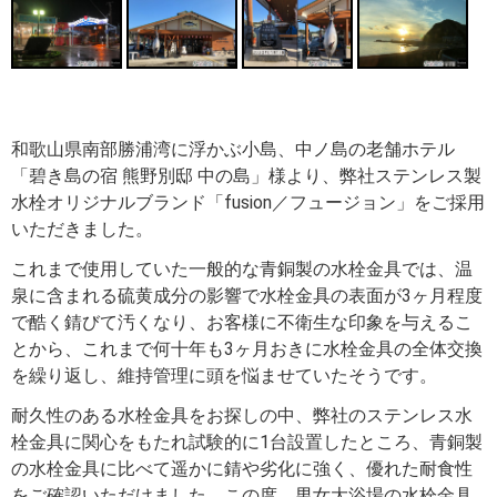
和歌山県南部勝浦湾に浮かぶ小島、中ノ島の老舗ホテル
「碧き島の宿 熊野別邸 中の島」様より、弊社ステンレス製
水栓オリジナルブランド「fusion／フュージョン」をご採用
いただきました。
これまで使用していた一般的な青銅製の水栓金具では、温
泉に含まれる硫黄成分の影響で水栓金具の表面が3ヶ月程度
で酷く錆びて汚くなり、お客様に不衛生な印象を与えるこ
とから、これまで何十年も3ヶ月おきに水栓金具の全体交換
を繰り返し、維持管理に頭を悩ませていたそうです。
耐久性のある水栓金具をお探しの中、弊社のステンレス水
栓金具に関心をもたれ試験的に1台設置したところ、青銅製
の水栓金具に比べて遥かに錆や劣化に強く、優れた耐食性
をご確認いただけました。この度、男女大浴場の水栓金具