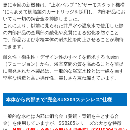
更に今回の新機種は、“止水バルブ ”と“サーモスタット機構
”にもあえて樹脂製のカートリッジを採用し、内部部品にお
いても一切の銅合金を排除しました。
これにより、以前に見られた井戸水や温泉水で使用した際
の内部部品の金属部の酸化や変質による劣化を防ぐこと
で、部品および水栓本体の耐久性を向上させることが期待
できます。
耐久性・衛生性・デザイン性のすべてを追求する fusion
（フュージョン）から、浴室空間の質を高めることを前提
に開発された本製品は、一般的な浴室水栓とは一線を画す
堅牢な構造と高い操作性、美しさを兼ね備えています。
本体から内部まで“完全SUS304ステンレス”仕様
一般的な水栓は内部に銅合金（黄銅・青銅を主とする合
金）を使用していますが、SSB285シリーズの大きな特徴