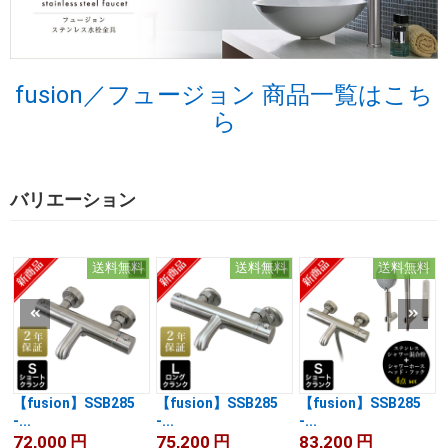
fusion／フュージョン 商品一覧はこち
ら
バリエーション
送料無料
送料無料
送料無料
【fusion】SSB285
【fusion】SSB285
【fusion】SSB285
-...
-...
-...
-
72,000
円
75,200
円
83,200
円