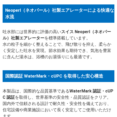
Neoperl（ネオパール）社製エアレーターによる快適な
水流
吐水部には世界的に評価の高い
スイス Neoperl（ネオパー
ル）社製エアレーター
を標準搭載しています。
水の粒子を細かく整えることで、飛び散りを抑え、柔らか
く安定した吐水を実現。節水効果も期待でき、気泡を豊富
に含んだ湯水は、浴槽のお湯張りにも最適です。
国際認証 WaterMark・cUPC を取得した安心構造
本製品は、国際的な品質基準である
WaterMark 認証・cUP
C 認証
を取得し、世界基準の安全性・品質認証をクリア。
国内外で信頼される設計で耐久性・安全性を備えており、
住宅設備や商業施設において長く安定してご使用いただけ
ます。