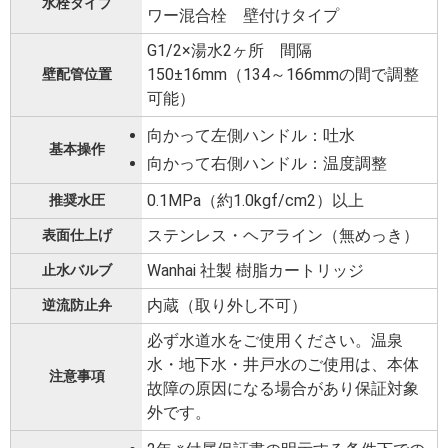
水栓タイプ
ワー混合栓 壁付けタイプ
G1/2×湯水2ヶ所 間隔
150±16mm（134～166mmの間で調整
壁配管位置
可能）
向かって左側ハンドル：吐水
基本操作
向かって右側ハンドル：温度調整
0.1MPa（約1.0kgf/cm2）以上
推奨水圧
ステンレス・ヘアライン（無めっき）
表面仕上げ
Wanhai 社製 樹脂カートリッジ
止水バルブ
内蔵（取り外し不可）
逆流防止弁
必ず水道水をご使用ください。温泉
水・地下水・井戸水のご使用は、本体
注意事項
故障の原因になる場合があり保証対象
外です。