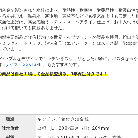
銅合金で製造された水栓に比べ、耐熱性・耐寒性・耐薬品性・耐浸出性
ちろん井戸水・温泉水・寒冷地・実験室などでも従来品よりも安定した
表面仕上げは、高級感漂うステンレス・ヘアライン仕上げ。お手入れは
を付けて磨いても問題ありません。
内部主要部品には信頼おける世界トップブランドの製品を採用。蛇口内部の
ラミックカートリッジ、泡沫金具（エアレーター）はスイス製「Neoper
しています。
のシンプルなデザインでキッチンをスッキリとした印象に。パスタなべ
は
Lサイズ「SSK134L 」
もおすすめです。
の商品は自社工場にて全品検査済み、1年保証付きです！
種別
キッチン／台付き混合栓
吐水位置
出幅（L）208×高さ（H）289mm
材質
ステンレスSUS304、セラミック、樹脂