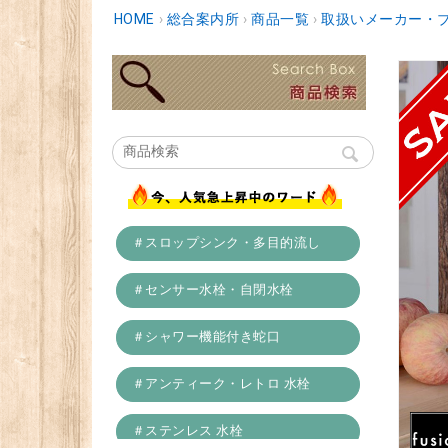
HOME
›
総合案内所
›
商品一覧
›
取扱いメーカー・
＃スロップシンク・多目的流し
＃センサー水栓・自閉水栓
＃シャワー機能付き蛇口
＃アンティーク・レトロ 水栓
＃ステンレス 水栓