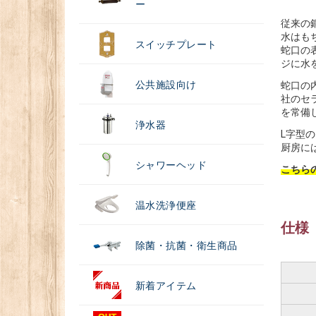
ー
従来の
水はも
スイッチプレート
蛇口の
ジに水
公共施設向け
蛇口の
社のセ
を常備
浄水器
L字型
厨房に
シャワーヘッド
こちら
温水洗浄便座
仕様
除菌・抗菌・衛生商品
新着アイテム