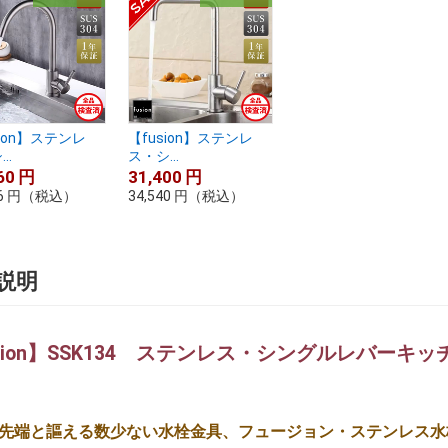
sion】ステンレ
【fusion】ステンレ
..
ス・シ...
60
円
31,400
円
6
円
（税込）
34,540
円
（税込）
説明
sion】SSK134 ステンレス・シングルレバーキ
先端と謳える数少ない水栓金具、フュージョン・ステンレス水