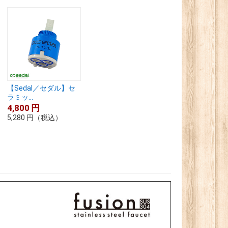
【Sedal／セダル】セ
ラミッ...
4,800
円
5,280
円
（税込）