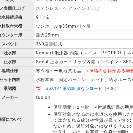
／表面仕上げ
ステンレス・ヘアライン仕上げ
給水接続規格
G1／2
水栓取付穴径
ワンホールφ35mm×1ヶ所
カウンター厚
最大25mm
スパウト
360度回転式
吐水部
Neoperl 泡沫器 内蔵（スイス：PEOPERL
止水部
Sedal 止水カートリッジ内蔵（スペイン：SE
地域仕様
寒冷地・一般地共用品
※凍結の恐れがある場
セット内容
水栓本体、固定パッキン、ナット、給水ホース
承認図
SSK134 承認図 ダウンロード（PDF）
メーカー
fusion
保証期間：１年間 ※付属保証書の明
保証対象となるのは水道水を使用した
保証について
ては含まれる成分や性質が様々ですの
ないため、保証対象とはなりませんの
つきましては、お客様ご自身の判断に