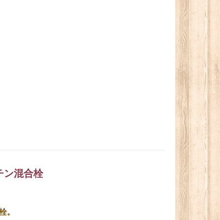
ッチン混合栓
栓。