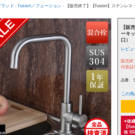
ブランド
›
fusion／フュージョン
›
【販売終了】【fusion】ステンレス・
【販売
ーキッチ
口）
レビュ
販売終
代替品
品番:
この商
※後
【f
栓 S