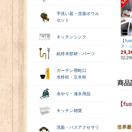
手洗い器・洗面ボウル
セット
キッチンシンク
【fu
ス・シ.
29,3
給排水部材・パーツ
32,29
ガーデン用蛇口
水栓柱・立水栓
商品
水やり・潅水用品
【fu
キッチン雑貨
世界最
洗面・バスアクセサリ