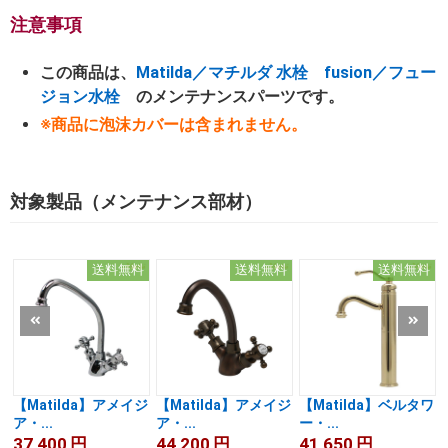
注意事項
この商品は、
Matilda／マチルダ 水栓
fusion／フュー
ジョン水栓
のメンテナンスパーツです。
※商品に泡沫カバーは含まれません。
対象製品（メンテナンス部材）
送料無料
送料無料
送料無料
【Matilda】アメイジ
【Matilda】アメイジ
【Matilda】ベルタワ
ア・...
ア・...
ー・...
37,400
円
44,200
円
41,650
円