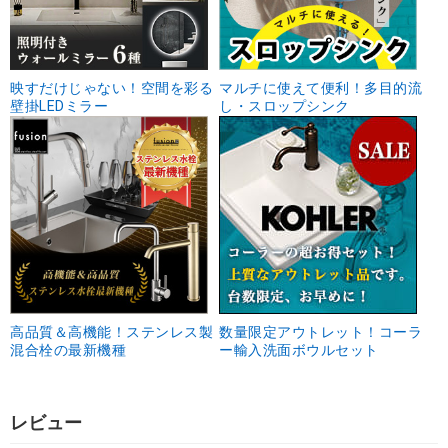
映すだけじゃない！空間を彩る
マルチに使えて便利！多目的流
壁掛LEDミラー
し・スロップシンク
高品質＆高機能！ステンレス製
数量限定アウトレット！コーラ
混合栓の最新機種
ー輸入洗面ボウルセット
レビュー