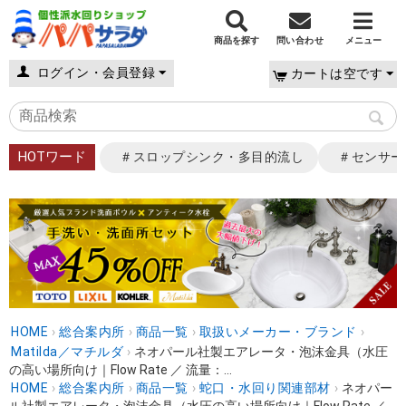
商品を探す
問い合わせ
メニュー
ログイン・会員登録
カートは空です
HOTワード
＃スロップシンク・多目的流し
＃センサー
HOME
›
総合案内所
›
商品一覧
›
取扱いメーカー・ブランド
›
Matilda／マチルダ
›
ネオパール社製エアレータ・泡沫金具（水圧
の高い場所向け｜Flow Rate ／ 流量：...
HOME
›
総合案内所
›
商品一覧
›
蛇口・水回り関連部材
›
ネオパー
ル社製エアレータ・泡沫金具（水圧の高い場所向け｜Flow Rate ／