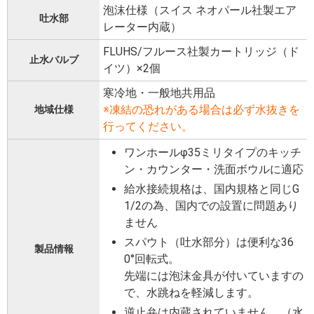
泡沫仕様（スイス ネオパール社製エア
吐水部
レーター内蔵）
FLUHS/フルース社製カートリッジ（ド
止水バルブ
イツ）×2個
寒冷地・一般地共用品
※凍結の恐れがある場合は必ず水抜きを
地域仕様
行ってください。
ワンホールφ35ミリタイプのキッチ
ン・カウンター・洗面ボウルに適応
給水接続規格は、国内規格と同じG
1/2の為、国内での設置に問題あり
ません
スパウト（吐水部分）は便利な36
製品情報
0°回転式。
先端には泡沫金具が付いていますの
で、水跳ねを軽減します。
逆止弁は内蔵されていません。（水