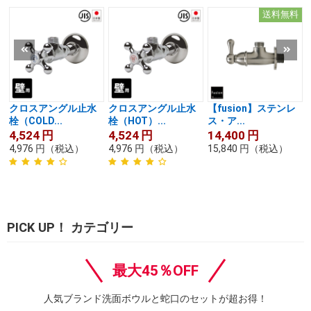
送料無料
クロスアングル止水
クロスアングル止水
【fusion】ステンレ
栓（COLD...
栓（HOT）...
ス・ア...
4,524
円
4,524
円
14,400
円
4,976
円
（税込）
4,976
円
（税込）
15,840
円
（税込）
PICK UP！ カテゴリー
最大45％OFF
人気ブランド洗面ボウルと蛇口のセットが超お得！