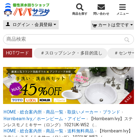
商品を探す
問い合わせ
メニュー
ログイン・会員登録
カートは空です
HOTワード
＃スロップシンク・多目的流し
＃センサー
HOME
›
総合案内所
›
商品一覧
›
取扱いメーカー・ブランド
›
Hornbeam Ivy／ホーンビーム・アイビー
›
【Hornbeam Ivy】ステ
ンレスモノミキサー（ロング） 1021UK-W52 （...
HOME
›
総合案内所
›
商品一覧
›
送料無料商品
›
【Hornbeam Ivy】
ステンレスモノミキサー（ロング） 1021UK-W52 （...