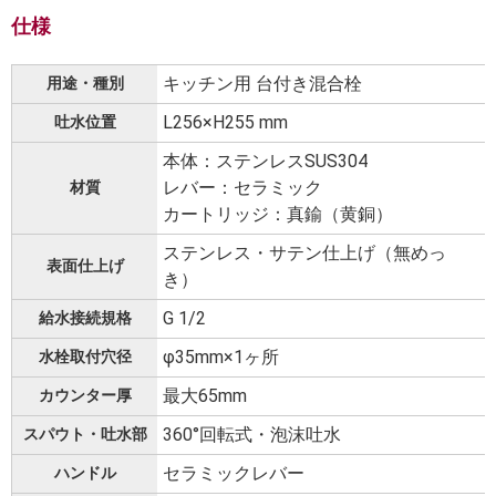
仕様
キッチン用 台付き混合栓
用途・種別
L256×H255 mm
吐水位置
本体：ステンレスSUS304
レバー：セラミック
材質
カートリッジ：真鍮（黄銅）
ステンレス・サテン仕上げ（無めっ
表面仕上げ
き）
G 1/2
給水接続規格
φ35mm×1ヶ所
水栓取付穴径
最大65mm
カウンター厚
360°回転式・泡沫吐水
スパウト・吐水部
セラミックレバー
ハンドル