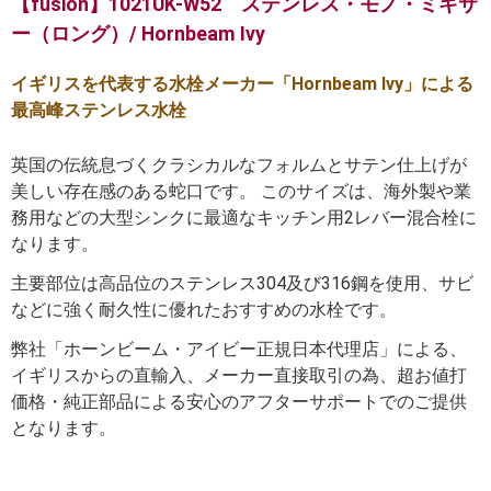
【fusion】1021UK-W52 ステンレス・モノ・ミキサ
ー（ロング）/ Hornbeam Ivy
イギリスを代表する水栓メーカー「Hornbeam Ivy」による
最高峰ステンレス水栓
英国の伝統息づくクラシカルなフォルムとサテン仕上げが
美しい存在感のある蛇口です。 このサイズは、海外製や業
務用などの大型シンクに最適なキッチン用2レバー混合栓に
なります。
主要部位は高品位のステンレス304及び316鋼を使用、サビ
などに強く耐久性に優れたおすすめの水栓です。
弊社「ホーンビーム・アイビー正規日本代理店」による、
イギリスからの直輸入、メーカー直接取引の為、超お値打
価格・純正部品による安心のアフターサポートでのご提供
となります。