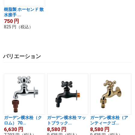
樹脂製 ホーセンド 散
水接手 ...
750
円
825
円
（税込）
バリエーション
ガーデン横水栓（ク
ガーデン横水栓 マッ
ガーデン横水栓（ア
ロム） 70...
トブラック...
ンティークゴ...
6,630
円
8,580
円
8,580
円