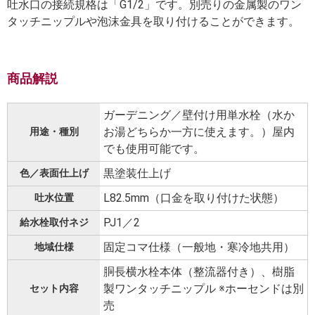
吐水口の接続規格は「G1/2」です。別売りの金属製のワン
タッチニップルや泡沫金具を取り付けることができます。
商品解説
ガーデニング／壁付け用単水栓（水か
お湯どちらか一方に使えます。）屋内
用途・種別
でも使用可能です。
黒塗装仕上げ
色／表面仕上げ
L82.5mm（口金を取り付けた状態）
吐水位置
PJ1／2
給水栓取付ネジ
固定コマ仕様（一般地・寒冷地共用）
地域仕様
胴長横水栓本体（整流器付き）、樹脂
製ワンタッチニップル ※ホーセンドは別
セット内容
売