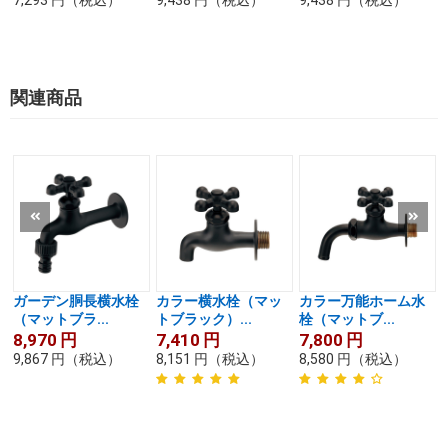
7,293
円
（税込）
9,438
円
（税込）
9,438
円
（税込）
関連商品
ガーデン胴長横水栓
カラー横水栓（マッ
カラー万能ホーム水
（マットブラ...
トブラック）...
栓（マットブ...
8,970
円
7,410
円
7,800
円
9,867
円
（税込）
8,151
円
（税込）
8,580
円
（税込）