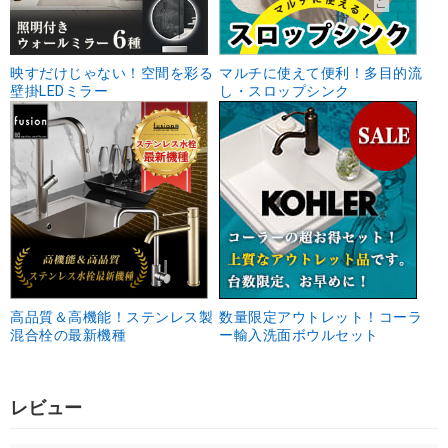
映すだけじゃない！空間を彩る
マルチに使えて便利！多目的流
壁掛LEDミラー
し・スロップシンク
高品質＆高機能！ステンレス製
数量限定アウトレット！コーラ
混合栓の最新機種
ー輸入洗面ボウルセット
レビュー