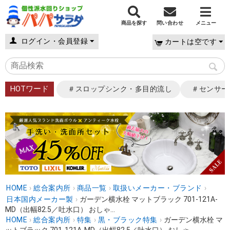
商品を探す
問い合わせ
メニュー
ログイン・会員登録
カートは空です
HOTワード
＃スロップシンク・多目的流し
＃センサー
HOME
›
総合案内所
›
商品一覧
›
取扱いメーカー・ブランド
›
日本国内メーカー製
›
ガーデン横水栓 マットブラック 701-121A-
MD（出幅82.5／吐水口） おしゃ...
HOME
›
総合案内所
›
特集
›
黒・ブラック特集
›
ガーデン横水栓 マ
ットブラック 701-121A-MD（出幅82.5／吐水口） おしゃ...