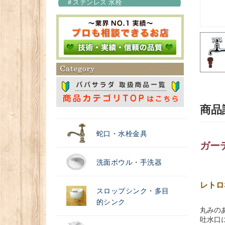
＃ステンレス 水栓
＃浄水器
商品
蛇口・水栓金具
ガー
洗面ボウル・手洗器
レトロ
スロップシンク・多目
的シンク
丸みの
吐水口