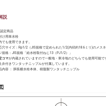
解説
IS認定商品
付け用単水栓
内でも使用できます。
応穴サイズ：Rp1/2（JIS規格で定められた1/2(内径約18.6ミリ)の
ジ規格：JIS規格「給水栓取付ねじ13（PJ1/2）」
定コマ
が内蔵されていますので一般地・寒冷地のどちらでも使用可能で
止弁付きワンタッチニップルが付属しています。
品内容 ： 胴長横水栓本体、樹脂製ワンタッチニップル
図