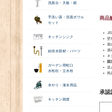
洗面台・天板・鏡
手洗い器・洗面ボウル
商品
セット
J
キッチンシンク
壁
屋
適
給排水部材・パーツ
ネ
固
ガーデン用蛇口
逆
水栓柱・立水栓
商
水やり・潅水用品
承認
キッチン雑貨