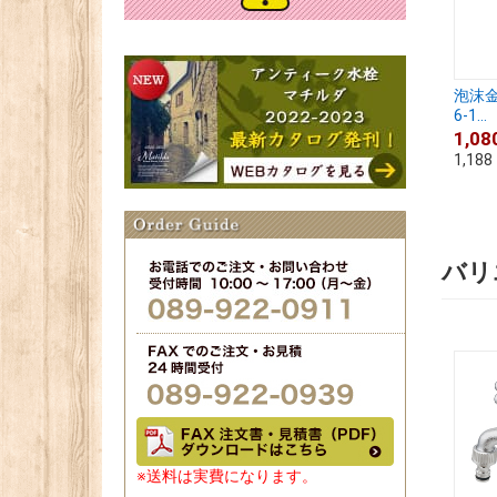
泡沫金
6-1...
1,08
1,188
バリ
※送料は実費になります。