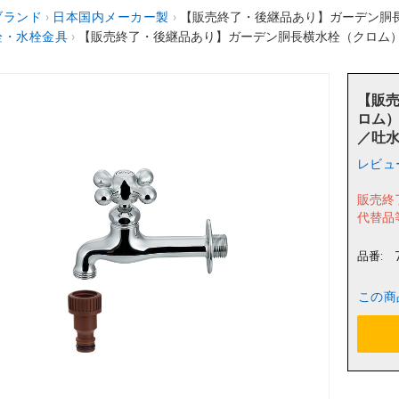
ブランド
›
日本国内メーカー製
›
【販売終了・後継品あり】ガーデン胴長横水栓（
栓・水栓金具
›
【販売終了・後継品あり】ガーデン胴長横水栓（クロム） 702-02
【販
ロム） 
／吐
レビュ
販売終
代替品
品番:
この商