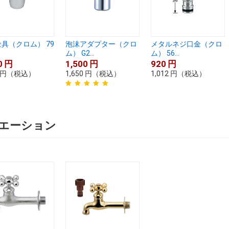
具（クロム） 79
泡沫アダプター（クロ
メタルネジ口金（クロ
ム） G2...
ム） 56...
0
円
1,500
円
920
円
円
（税込）
1,650
円
（税込）
1,012
円
（税込）
エーション