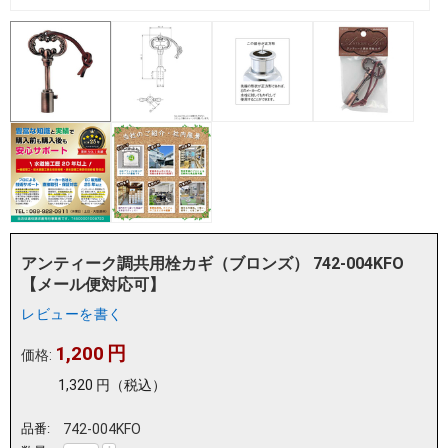
アンティーク調共用栓カギ（ブロンズ） 742-004KFO
【メール便対応可】
レビューを書く
1,200
円
価格:
1,320
円
（税込）
品番:
742-004KFO