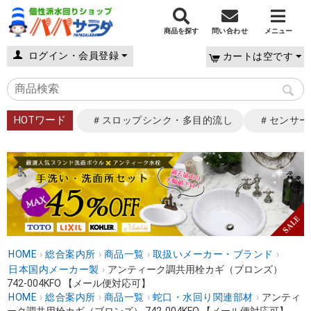
商品を探す
問い合わせ
メニュー
ログイン・会員登録
カートは空です
HOTワード
＃スロップシンク・多目的流し
＃センサー
HOME
›
総合案内所
›
商品一覧
›
取扱いメーカー・ブランド
›
日本国内メーカー製
›
アンティーク調共用栓カギ（ブロンズ）
742-004KFO 【メール便対応可】
HOME
›
総合案内所
›
商品一覧
›
蛇口・水回り関連部材
›
アンティ
ーク調共用栓カギ（ブロンズ） 742-004KFO 【メール便対応可】