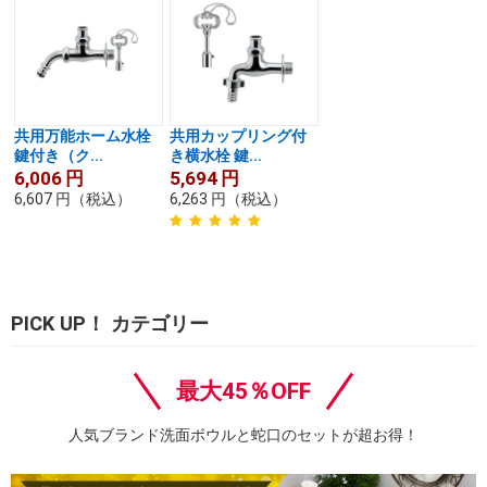
共用万能ホーム水栓
共用カップリング付
鍵付き（ク...
き横水栓 鍵...
6,006
円
5,694
円
6,607
円
（税込）
6,263
円
（税込）
PICK UP！ カテゴリー
最大45％OFF
人気ブランド洗面ボウルと蛇口のセットが超お得！