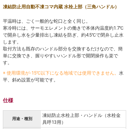
凍結防止用自動不凍コマ内蔵 水栓上部（三角ハンドル）
平温時は、ごく一般的な蛇口と全く同じ。
寒冷時には、サーモエレメントの働きで本体内温度約1.7℃
で開弁し水を少量排出し凍結を防ぎ、約4.5℃で閉弁し止水
します。
取付方法も既存のハンドル部分を交換するだけなので、簡
単に交換でき、握りやすいハンドル形で開閉操作も楽で
す。
※ 使用環境が-15℃以下になる地域では使用できません。
水
平、斜め設置が可能です。
仕様
凍結防止水栓上部・ハンドル（水栓金
用途・種別
具呼13用）