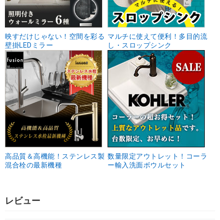
映すだけじゃない！空間を彩る
マルチに使えて便利！多目的流
壁掛LEDミラー
し・スロップシンク
高品質＆高機能！ステンレス製
数量限定アウトレット！コーラ
混合栓の最新機種
ー輸入洗面ボウルセット
レビュー