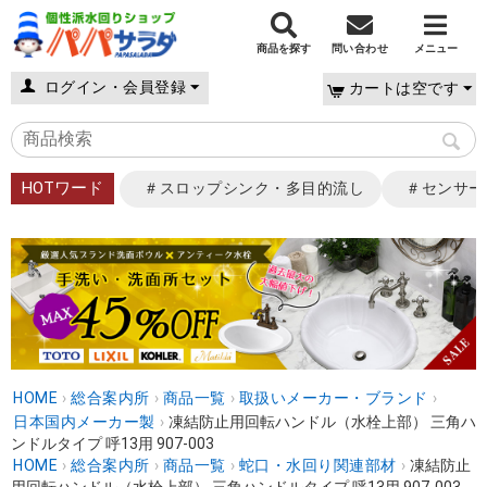
商品を探す
問い合わせ
メニュー
ログイン・会員登録
カートは空です
HOTワード
＃スロップシンク・多目的流し
＃センサー
HOME
›
総合案内所
›
商品一覧
›
取扱いメーカー・ブランド
›
日本国内メーカー製
›
凍結防止用回転ハンドル（水栓上部） 三角ハ
ンドルタイプ 呼13用 907-003
HOME
›
総合案内所
›
商品一覧
›
蛇口・水回り関連部材
›
凍結防止
用回転ハンドル（水栓上部） 三角ハンドルタイプ 呼13用 907-003