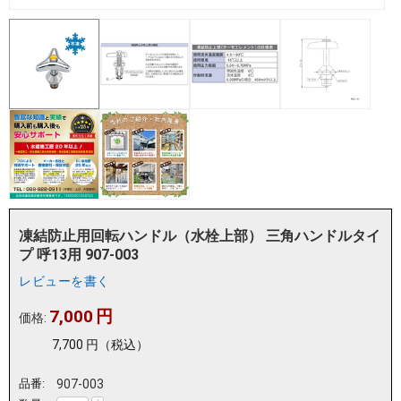
凍結防止用回転ハンドル（水栓上部） 三角ハンドルタイ
プ 呼13用 907-003
レビューを書く
7,000
円
価格:
7,700
円
（税込）
品番:
907-003