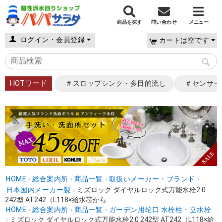
商品を探す
問い合わせ
メニュー
ログイン・会員登録
カートは空です
HOTワード
＃スロップシンク・多目的流し
＃センサー
HOME
›
総合案内所
›
商品一覧
›
取扱いメーカー・ブランド
›
日本国内メーカー製
›
ミズロック ダイヤルロック式万能水栓2.0
242型 AT242（L118×給水芯から...
HOME
›
総合案内所
›
商品一覧
›
ガーデン用蛇口 水栓柱・立水栓
›
ミズロック ダイヤルロック式万能水栓2.0 242型 AT242（L118×給