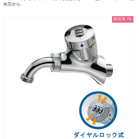
水芯から...
割引率 1%