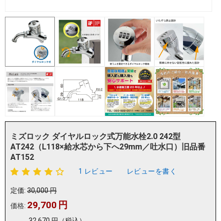
ミズロック ダイヤルロック式万能水栓2.0 242型
AT242（L118×給水芯から下へ29mm／吐水口）旧品番
AT152
1 レビュー
レビューを書く
定価:
30,000
円
29,700
円
価格:
32,670
円
（税込）