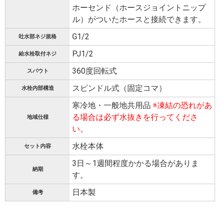
ホーセンド（ホースジョイントニップ
ル）がついたホースと接続できます。
G1/2
吐水部ネジ規格
PJ1/2
給水栓取付ネジ
360度回転式
スパウト
スピンドル式（固定コマ）
水栓内部構造
寒冷地・一般地共用品
※凍結の恐れがあ
る場合は必ず水抜きを行ってくださ
地域仕様
い。
水栓本体
セット内容
3日～1週間程度かかる場合がありま
納期
す。
日本製
備考