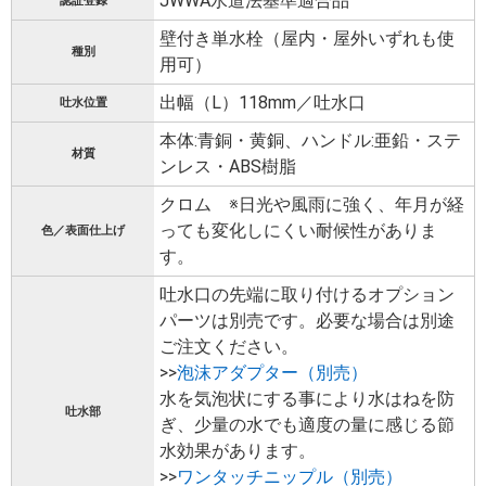
JWWA水道法基準適合品
認証登録
壁付き単水栓（屋内・屋外いずれも使
種別
用可）
出幅（L）118mm／吐水口
吐水位置
本体:青銅・黄銅、ハンドル:亜鉛・ステ
材質
ンレス・ABS樹脂
クロム ※日光や風雨に強く、年月が経
っても変化しにくい耐候性がありま
色／表面仕上げ
す。
吐水口の先端に取り付けるオプション
パーツは別売です。必要な場合は別途
ご注文ください。
>>
泡沫アダプター（別売）
水を気泡状にする事により水はねを防
吐水部
ぎ、少量の水でも適度の量に感じる節
水効果があります。
>>
ワンタッチニップル（別売）