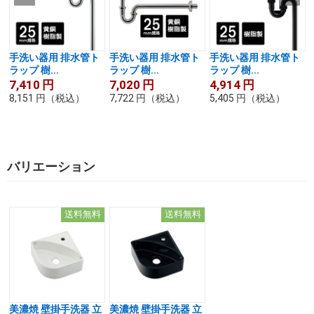
手洗い器用 排水管ト
手洗い器用 排水管ト
手洗い器用 排水管ト
ラップ 樹...
ラップ 樹...
ラップ 樹...
7,410
円
7,020
円
4,914
円
8,151
円
（税込）
7,722
円
（税込）
5,405
円
（税込）
バリエーション
送料無料
送料無料
美濃焼 壁掛手洗器 立
美濃焼 壁掛手洗器 立