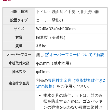
トイレ・洗面所／手洗い用手洗い器
用途・種別
コーナー壁掛け
設置タイプ
W240×D240×H100mm
サイズ
陶器製（美濃焼）
材質
3.5 kg
質量
無し
オーバーフローについての解説
オーバーフロー
φ25mm（単水栓用）
水栓取付穴径
φ41mm
排水穴径
別売の
専用排水金具（樹脂製丸鉢付き2
適合排水金具
5mm規格）
をご使用ください。
排水金具の締付ナットは、器の破
損を防止するために、ゴムパッキ
ンの弾性を失わない程度に締付け