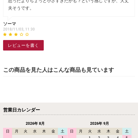
思ったよりちょっと小さすぎたかも？という感じですが、大丈
夫そうです。
ソーマ
2018/11/03, 11:30
レビューを書く
この商品を見た人はこんな商品も見ています
営業日カレンダー
2026年 8月
2026年 9月
日
月
火
水
木
金
土
日
月
火
水
木
金
土
1
1
2
3
4
5