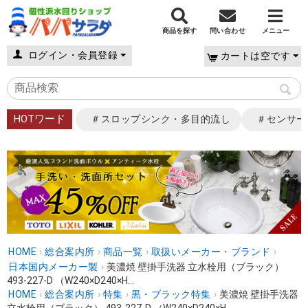
商品を探す
問い合わせ
メニュー
ログイン・会員登録
カートは空です
HOTワード
＃スロップシンク・多目的流し
＃センサー
HOME
›
総合案内所
›
商品一覧
›
取扱いメーカー・ブランド
›
日本国内メーカー製
›
美濃焼 壁掛手洗器 立水栓用（ブラック）
493-227-D （W240×D240×H...
HOME
›
総合案内所
›
特集
›
黒・ブラック特集
›
美濃焼 壁掛手洗器
立水栓用（ブラック） 493-227-D （W240×D240×H...