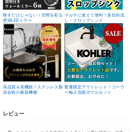
映すだけじゃない！空間を彩る
マルチに使えて便利！多目的流
壁掛LEDミラー
し・スロップシンク
高品質＆高機能！ステンレス製
数量限定アウトレット！コーラ
混合栓の最新機種
ー輸入洗面ボウルセット
レビュー