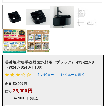
美濃焼 壁掛手洗器 立水栓用（ブラック） 493-227-D
（W240×D240×H100）
1 レビュー
レビューを書く
定価:
50,000
円
39,000
円
価格:
42,900
円
（税込）