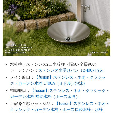
水栓柱：ステンレス2口水栓柱（幅60×全長900）
ガーデンパン：
ステンレス水受けパン（φ400×H95）
メイン蛇口：
【fusion】ステンレス・ネオ・クラシッ
ク・ガーデン水栓 L100A（ミドル／泡沫）
補助蛇口：
【fusion】ステンレス・ネオ・クラシック・
ガーデン水栓 補助水栓（ホース金具）
上記を含むセット商品：
【fusion】ステンレス・ネオ・
クラシック・ガーデン水栓・ホース接続水栓・水栓