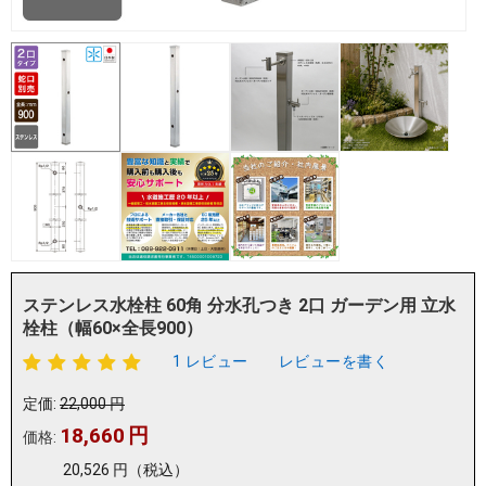
ステンレス水栓柱 60角 分水孔つき 2口 ガーデン用 立水
栓柱（幅60×全長900）
1 レビュー
レビューを書く
定価:
22,000
円
18,660
円
価格:
20,526
円
（税込）