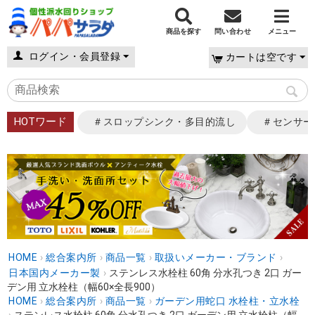
商品を探す
問い合わせ
メニュー
ログイン・会員登録
カートは空です
HOTワード
＃スロップシンク・多目的流し
＃センサー
HOME
›
総合案内所
›
商品一覧
›
取扱いメーカー・ブランド
›
日本国内メーカー製
›
ステンレス水栓柱 60角 分水孔つき 2口 ガー
デン用 立水栓柱（幅60×全長900）
HOME
›
総合案内所
›
商品一覧
›
ガーデン用蛇口 水栓柱・立水栓
›
ステンレス水栓柱 60角 分水孔つき 2口 ガーデン用 立水栓柱（幅