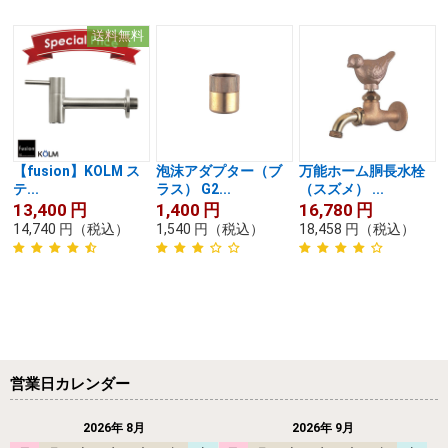
送料無料
【fusion】KOLM ス
泡沫アダプター（ブ
万能ホーム胴長水栓
テ...
ラス） G2...
（スズメ） ...
13,400
円
1,400
円
16,780
円
14,740
円
（税込）
1,540
円
（税込）
18,458
円
（税込）
営業日カレンダー
2026年 8月
2026年 9月