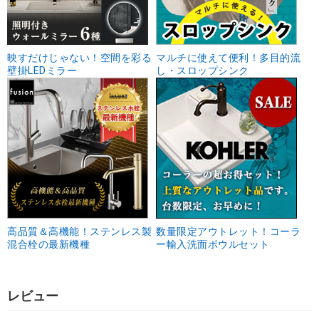
映すだけじゃない！空間を彩る
マルチに使えて便利！多目的流
壁掛LEDミラー
し・スロップシンク
高品質＆高機能！ステンレス製
数量限定アウトレット！コーラ
混合栓の最新機種
ー輸入洗面ボウルセット
レビュー