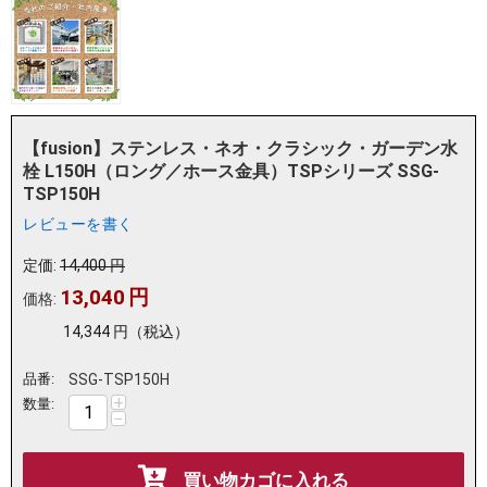
【fusion】ステンレス・ネオ・クラシック・ガーデン水
栓 L150H（ロング／ホース金具）TSPシリーズ SSG-
TSP150H
レビューを書く
定価:
14,400
円
13,040
円
価格:
14,344
円
（税込）
品番:
SSG-TSP150H
+
数量:
−
買い物カゴに入れる