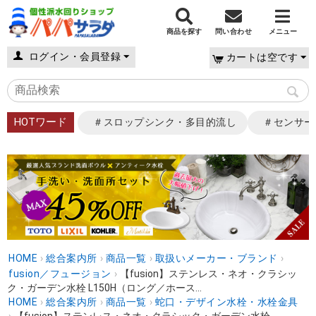
商品を探す
問い合わせ
メニュー
ログイン・会員登録
カートは空です
HOTワード
＃スロップシンク・多目的流し
＃センサー
HOME
›
総合案内所
›
商品一覧
›
取扱いメーカー・ブランド
›
fusion／フュージョン
›
【fusion】ステンレス・ネオ・クラシッ
ク・ガーデン水栓 L150H（ロング／ホース...
HOME
›
総合案内所
›
商品一覧
›
蛇口・デザイン水栓・水栓金具
›
【fusion】ステンレス・ネオ・クラシック・ガーデン水栓