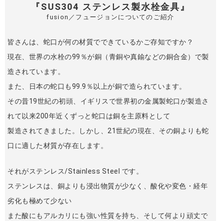
『SUS304 ステンレス製水栓金具』
fusion／フュージョンについてのご紹介
皆さんは、蛇口が何の材質でできているかご存知ですか？
現在、世界の水栓の99％が銅（青銅や真鍮などの銅合金）で製
造されています。
また、日本の蛇口も99.9％以上が銅で造られています。
その昔19世紀の初頭、イギリスで世界初の金属製蛇口が製造さ
れて以来200年近くずっと蛇口は銅を主原料として
製造されてきました。しかし、21世紀の現在、その銅よりも蛇
口に適した材質が存在します。
それがステンレス/Stainless Steel です。
ステンレスは、銅よりも浸出物質が少なく、酸化や変色・経年
劣化も極めて少ない
また酸にもアルカリにも強い性質を持ち、そして何より頑丈で