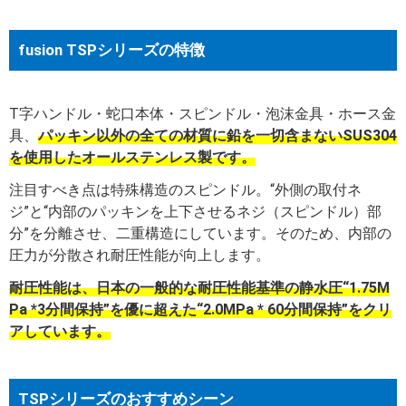
fusion TSPシリーズの特徴
T字ハンドル・蛇口本体・スピンドル・泡沫金具・ホース金
具、
パッキン以外の全ての材質に鉛を一切含まないSUS304
を使用したオールステンレス製です。
注目すべき点は特殊構造のスピンドル。“外側の取付ネ
ジ”と“内部のパッキンを上下させるネジ（スピンドル）部
分”を分離させ、二重構造にしています。そのため、内部の
圧力が分散され耐圧性能が向上します。
耐圧性能は、日本の一般的な耐圧性能基準の静水圧“1.75M
Pa *3分間保持”を優に超えた“2.0MPa * 60分間保持”をクリ
アしています。
TSPシリーズのおすすめシーン