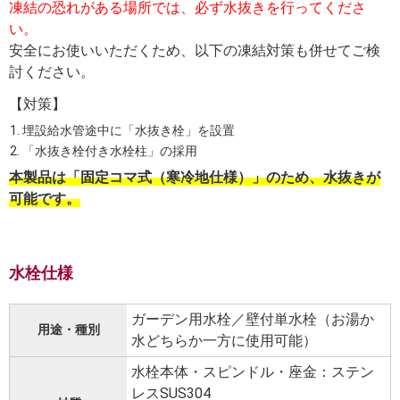
凍結の恐れがある場所では、必ず水抜きを行ってくださ
い。
安全にお使いいただくため、以下の凍結対策も併せてご検
討ください。
【対策】
埋設給水管途中に「水抜き栓」を設置
「水抜き栓付き水栓柱」の採用
本製品は「固定コマ式（寒冷地仕様）」のため、水抜きが
可能です。
水栓仕様
ガーデン用水栓／壁付単水栓（お湯か
用途・種別
水どちらか一方に使用可能）
水栓本体・スピンドル・座金：ステン
レスSUS304