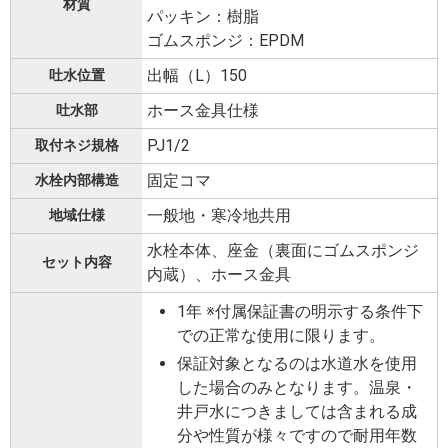
材質
パッキン：樹脂
ゴムスポンジ：EPDM
出幅（L）150
吐水位置
ホース金具仕様
吐水部
PJ1/2
取付ネジ規格
固定コマ
水栓内部構造
一般地・寒冷地共用
地域仕様
水栓本体、座金（裏面にゴムスポンジ
セット内容
内蔵）、ホース金具
1年 ※付属保証書の明示する条件下
での正常な使用に限ります。
保証対象となるのは水道水を使用
した場合のみとなります。温泉・
井戸水につきましては含まれる成
分や性質が様々ですので耐用年数