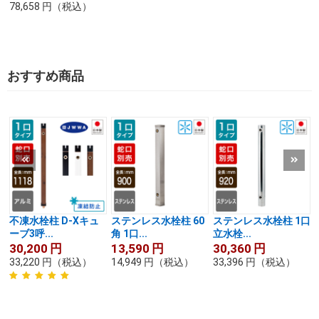
78,658
円
（税込）
おすすめ商品
不凍水栓柱 D-Xキュ
ステンレス水栓柱 60
ステンレス水栓柱 1口
ーブ3呼...
角 1口...
立水栓...
30,200
円
13,590
円
30,360
円
33,220
円
（税込）
14,949
円
（税込）
33,396
円
（税込）