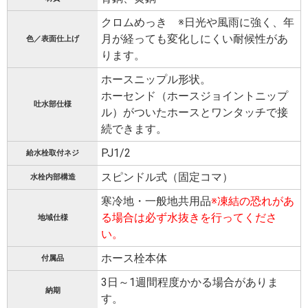
クロムめっき ※日光や風雨に強く、年
月が経っても変化しにくい耐候性があ
色／表面仕上げ
ります。
ホースニップル形状。
ホーセンド（ホースジョイントニップ
吐水部仕様
ル）がついたホースとワンタッチで接
続できます。
PJ1/2
給水栓取付ネジ
スピンドル式（固定コマ）
水栓内部構造
寒冷地・一般地共用品
※凍結の恐れがあ
る場合は必ず水抜きを行ってくださ
地域仕様
い。
ホース栓本体
付属品
3日～1週間程度かかる場合がありま
納期
す。