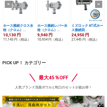
ホース接続クロス水
ホース接続レバー水
ミズロック AT式ホー
栓（クロム）...
栓（クロム）...
ス接続回...
10,130
円
9,940
円
24,950
円
11,143
円
（税込）
10,934
円
（税込）
27,445
円
（税込）
PICK UP！ カテゴリー
最大45％OFF
人気ブランド洗面ボウルと蛇口のセットが超お得！