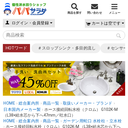
商品を探す
問い合わせ
メニュー
ログイン・会員登録
カートは空です
HOTワード
＃スロップシンク・多目的流し
＃センサー
HOME
›
総合案内所
›
商品一覧
›
取扱いメーカー・ブランド
›
日本国内メーカー製
›
ホース接続回転水栓（クロム） G102K-M
（L38×給水芯から下へ47mm／吐水口）
HOME
›
総合案内所
›
商品一覧
›
ガーデン用蛇口 水栓柱・立水栓
›
ホース接続回転水栓（クロム） G102K-M （L38×給水芯から下へ