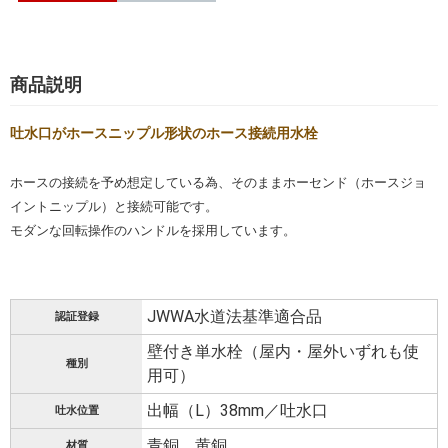
商品説明
吐水口がホースニップル形状のホース接続用水栓
ホースの接続を予め想定している為、そのままホーセンド（ホースジョ
イントニップル）と接続可能です。
モダンな回転操作のハンドルを採用しています。
JWWA水道法基準適合品
認証登録
壁付き単水栓（屋内・屋外いずれも使
種別
用可）
出幅（L）38mm／吐水口
吐水位置
青銅、黄銅
材質