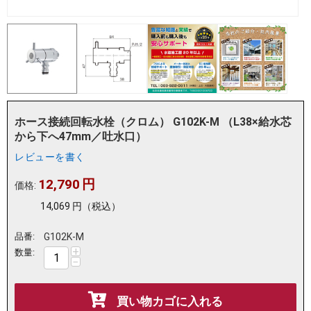
ホース接続回転水栓（クロム） G102K-M （L38×給水芯
から下へ47mm／吐水口）
レビューを書く
12,790
円
価格:
14,069
円
（税込）
品番:
G102K-M
+
数量:
−
買い物カゴに入れる