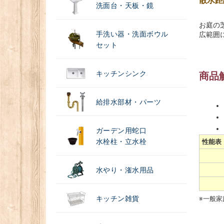
散水距
洗面台・天板・鏡
お庭の
手洗い器・洗面ボウル
広範囲
セット
キッチンシンク
商品
給排水部材・パーツ
ガーデン用蛇口
水栓柱・立水栓
性能表
水やり・潅水用品
キッチン雑貨
※一般家