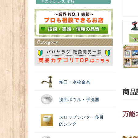
＃ステンレス 水栓
＃浄水器
蛇口・水栓金具
商品
洗面ボウル・手洗器
万能
スロップシンク・多目
的シンク