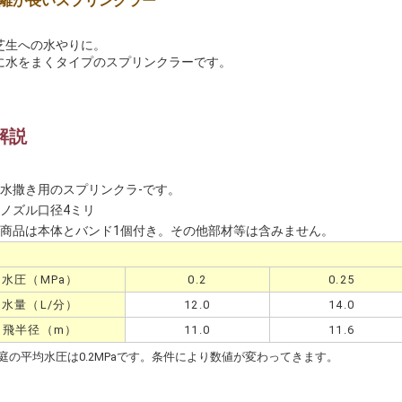
離が長いスプリンクラー
芝生への水やりに。
に水をまくタイプのスプリンクラーです。
解説
水撒き用のスプリンクラ-です。
ノズル口径4ミリ
商品は本体とバンド1個付き。その他部材等は含みません。
水圧（MPa）
0.2
0.25
水量（L/分）
12.0
14.0
飛半径（m）
11.0
11.6
庭の平均水圧は0.2MPaです。条件により数値が変わってきます。