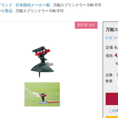
ブランド
›
日本国内メーカー製
›
万能スプリンクラー 546-010
やり用品
›
万能スプリンクラー 546-010
割引率 22%
万能ス
レビュ
定価:
5
4
価格:
4
品番:
数量:
この