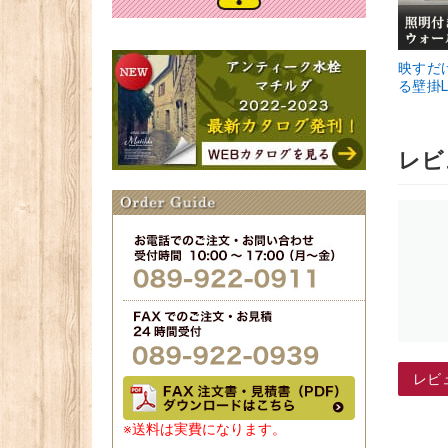
映すだ
る壁掛L
レビ
レビ
※送料は実費になります。