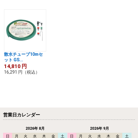
散水チューブ10mセ
ット GS...
14,810
円
16,291
円
（税込）
営業日カレンダー
2026年 8月
2026年 9月
日
月
火
水
木
金
土
日
月
火
水
木
金
土