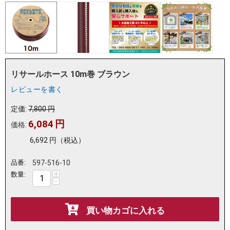
リサールホース 10m巻 ブラウン
レビューを書く
定価:
7,800
円
6,084
円
価格:
6,692
円
（税込）
品番:
597-516-10
+
数量:
−
買い物カゴに入れる