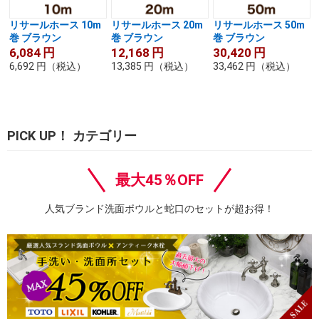
リサールホース 10m
リサールホース 20m
リサールホース 50m
巻 ブラウン
巻 ブラウン
巻 ブラウン
6,084
円
12,168
円
30,420
円
6,692
円
（税込）
13,385
円
（税込）
33,462
円
（税込）
PICK UP！ カテゴリー
最大45％OFF
人気ブランド洗面ボウルと蛇口のセットが超お得！