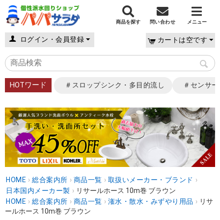
商品を探す
問い合わせ
メニュー
ログイン・会員登録
カートは空です
HOTワード
＃スロップシンク・多目的流し
＃センサー
HOME
›
総合案内所
›
商品一覧
›
取扱いメーカー・ブランド
›
日本国内メーカー製
›
リサールホース 10m巻 ブラウン
HOME
›
総合案内所
›
商品一覧
›
潅水・散水・みずやり用品
›
リサ
ールホース 10m巻 ブラウン