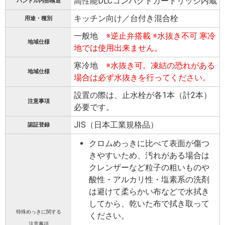
高性能DLCコンパクトカートリッジ内蔵
ハンドル内部構造
キッチン向け／台付き混合栓
用途・種別
一般地
※逆止弁搭載 ※水抜き不可 寒冷
地域仕様
地では使用出来ません。
寒冷地
※水抜き可。凍結の恐れがある
地域仕様
場合は必ず水抜きを行ってください。
設置の際は、止水栓が各1本（計2本）
注意事項
必要です。
JIS（日本工業規格品）
認証登録
クロムめっきに比べて表面が傷つ
きやすいため、汚れがある場合は
クレンザーなど粒子の粗いものや
酸性・アルカリ性・塩素系の洗剤
は避けて柔らかい布などで水拭き
してから、乾いた布で拭き取って
特殊めっきに関する
ください。
注意事項