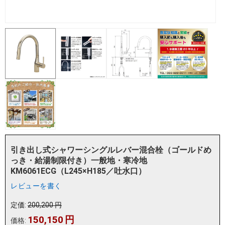
引き出し式シャワーシングルレバー混合栓（ゴールドめ
っき・給湯制限付き）一般地・寒冷地
KM6061ECG（L245×H185／吐水口）
レビューを書く
定価:
200,200
円
150,150
円
価格: