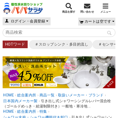
商品を探す
問い合わせ
メニュー
ログイン・会員登録
カートは空です
HOTワード
＃スロップシンク・多目的流し
＃センサー
HOME
›
総合案内所
›
商品一覧
›
取扱いメーカー・ブランド
›
日本国内メーカー製
›
引き出し式シャワーシングルレバー混合栓
（ゴールドめっき・給湯制限付き）一般地・寒冷地 ...
HOME
›
総合案内所
›
特集
›
シャワー水栓・シャワー機能付き蛇口
›
引き出し式シャワーシン