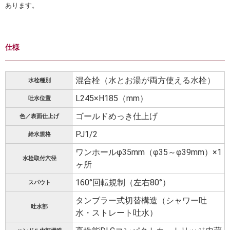
あります。
仕様
混合栓（水とお湯が両方使える水栓）
水栓種別
L245×H185（mm）
吐水位置
ゴールドめっき仕上げ
色／表面仕上げ
PJ1/2
給水規格
ワンホールφ35mm（φ35～φ39mm）×1
水栓取付穴径
ヶ所
160°回転規制（左右80°）
スパウト
タンブラー式切替構造（シャワー吐
吐水部
水・ストレート吐水）