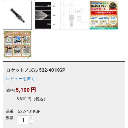
ロケットノズル 522-401KGP
レビューを書く
5,100
円
価格:
5,610
円
（税込）
品番:
522-401KGP
+
数量:
−