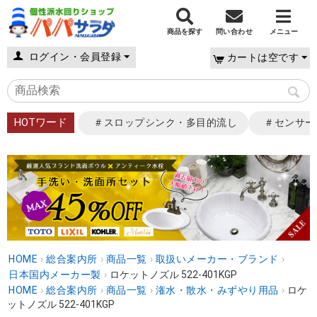
商品を探す
問い合わせ
メニュー
ログイン・会員登録
カートは空です
HOTワード
＃スロップシンク・多目的流し
＃センサー
HOME
›
総合案内所
›
商品一覧
›
取扱いメーカー・ブランド
›
日本国内メーカー製
›
ロケットノズル 522-401KGP
HOME
›
総合案内所
›
商品一覧
›
潅水・散水・みずやり用品
›
ロケ
ットノズル 522-401KGP