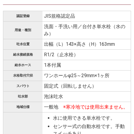
JIS規格認定品
認証登録
洗面・手洗い用／台付き単水栓（水の
用途・種別
み）
出幅（L）143×高さ（H）163mm
吐水位置
R1/2（止水栓）
給水接続規格
1本付属
給水ホース
ワンホールφ25～29mm×1ヶ所
水栓取付穴径
固定式（回転しません）
スパウト
泡沫吐水
吐水部
一般地
※寒冷地では使用出来ません。
地域仕様
水に使用できる単水栓です。
センサー式の自動水栓です。手動
スイッチあり