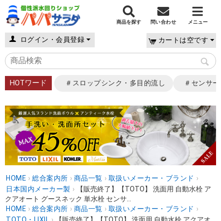
商品を探す
問い合わせ
メニュー
ログイン・会員登録
カートは空です
HOTワード
＃スロップシンク・多目的流し
＃センサー
HOME
›
総合案内所
›
商品一覧
›
取扱いメーカー・ブランド
›
日本国内メーカー製
›
【販売終了】【TOTO】 洗面用 自動水栓 ア
クアオート グースネック 単水栓 センサ...
HOME
›
総合案内所
›
商品一覧
›
取扱いメーカー・ブランド
›
TOTO・LIXIL
›
【販売終了】【TOTO】 洗面用 自動水栓 アクアオ