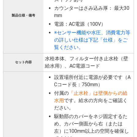
カウンターはさみ込み厚： 最大30
mm
製品仕様・備考
電源：AC電源（100V）
※センサー機能や水圧、消費電力等
の詳しい仕様は下記「仕様」をご
覧ください。
水栓本体、フィルター付き止水栓（壁
セット内容
給水用）、AC電源コード
設置場所付近に電源が必要です（A
Cコード長：750mm）
付属の
「止水栓」は壁側からの給
水用
です。給水の方向をご確認く
ださい。
駆動部のカバーをネジ固定するた
め、カバー側面から右（または
左）に100mm以上の空間を確保し