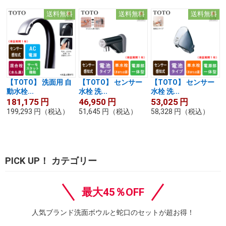
送料無料
送料無料
送料無料
【TOTO】 洗面用 自
【TOTO】 センサー
【TOTO】 センサー
動水栓...
水栓 洗...
水栓 洗...
181,175
円
46,950
円
53,025
円
199,293
円
（税込）
51,645
円
（税込）
58,328
円
（税込）
PICK UP！ カテゴリー
最大45％OFF
人気ブランド洗面ボウルと蛇口のセットが超お得！