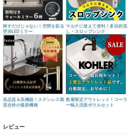
映すだけじゃない！空間を彩る
マルチに使えて便利！多目的流
壁掛LEDミラー
し・スロップシンク
高品質＆高機能！ステンレス製
数量限定アウトレット！コーラ
混合栓の最新機種
ー輸入洗面ボウルセット
レビュー