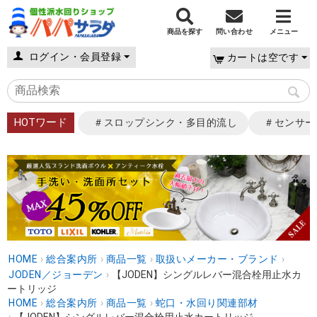
商品を探す
問い合わせ
メニュー
ログイン・会員登録
カートは空です
HOTワード
＃スロップシンク・多目的流し
＃センサー
HOME
›
総合案内所
›
商品一覧
›
取扱いメーカー・ブランド
›
JODEN／ジョーデン
›
【JODEN】シングルレバー混合栓用止水カ
ートリッジ
HOME
›
総合案内所
›
商品一覧
›
蛇口・水回り関連部材
›
【JODEN】シングルレバー混合栓用止水カートリッジ