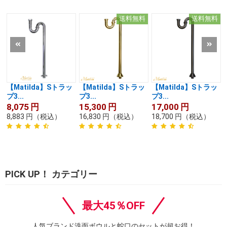
送料無料
送料無料
【Matilda】Sトラッ
【Matilda】Sトラッ
【Matilda】Sトラッ
プ3...
プ3...
プ3...
8,075
円
15,300
円
17,000
円
8,883
円
（税込）
16,830
円
（税込）
18,700
円
（税込）
PICK UP！ カテゴリー
最大45％OFF
人気ブランド洗面ボウルと蛇口のセットが超お得！