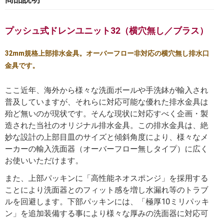
プッシュ式ドレンユニット32（横穴無し／ブラス）
32mm規格上部排水金具。オーバーフロー非対応の横穴無し排水口
金具です。
ここ近年、海外から様々な洗面ボールや手洗鉢が輸入され
普及していますが、それらに対応可能な優れた排水金具は
殆ど無いのが現状です。そんな現状に対応すべく企画・製
造された当社のオリジナル排水金具。この排水金具は、絶
妙な設計の上部目皿のサイズと傾斜角度により、様々なメ
ーカーの輸入洗面器（オーバーフロー無しタイプ）に広く
お使いいただけます。
また、上部パッキンに「高性能ネオスポンジ」を採用する
ことにより洗面器とのフィット感を増し水漏れ等のトラブ
ルを回避します。下部パッキンには、「極厚10ミリパッキ
ン」を追加装備する事により様々な厚みの洗面器に対応可