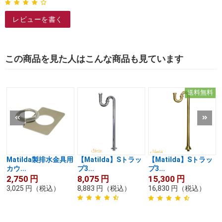
レビューを書く
この商品を見た人はこんな商品も見ています
送料無料
Matilda製排水金具用
【Matilda】Sトラッ
【Matilda】Sトラッ
カウ...
プ3...
プ3...
2,750
円
8,075
円
15,300
円
3,025
円
（税込）
8,883
円
（税込）
16,830
円
（税込）