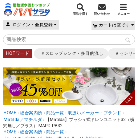
商品を探す
問い合わせ
メニュー
ログイン・会員登録
カートは空です
HOTワード
＃スロップシンク・多目的流し
＃センサー
HOME
›
総合案内所
›
商品一覧
›
取扱いメーカー・ブランド
›
Matilda／マチルダ
›
【Matilda】プッシュ式ドレンユニット32（横
穴無し／ブラス） MAPD-PB32
HOME
›
総合案内所
›
商品一覧
›