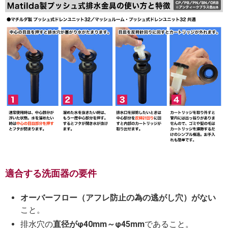
適合する洗面器の要件
オーバーフロー（アフレ防止の為の逃がし穴）がない
こと。
排水穴の
直径がφ40mm～φ45mm
であること。