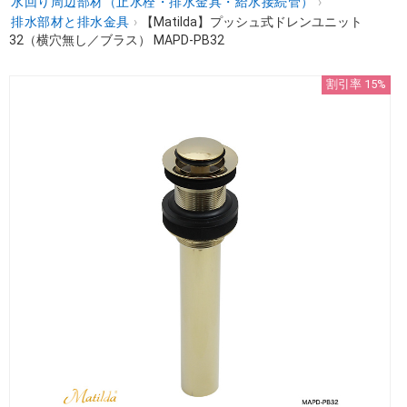
水回り周辺部材（止水栓・排水金具・給水接続管）
›
排水部材と排水金具
›
【Matilda】プッシュ式ドレンユニット
32（横穴無し／ブラス） MAPD-PB32
割引率 15%