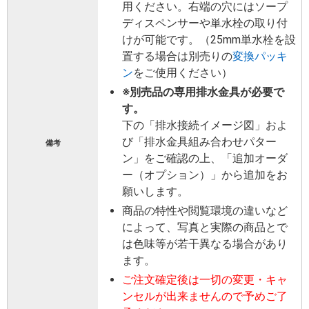
用ください。右端の穴にはソープ
ディスペンサーや単水栓の取り付
けが可能です。（25mm単水栓を設
置する場合は別売りの
変換パッキ
ン
をご使用ください）
※別売品の専用排水金具が必要で
す。
下の「排水接続イメージ図」およ
び「排水金具組み合わせパター
備考
ン」をご確認の上、「追加オーダ
ー（オプション）」から追加をお
願いします。
商品の特性や閲覧環境の違いなど
によって、写真と実際の商品とで
は色味等が若干異なる場合があり
ます。
ご注文確定後は一切の変更・キャ
ンセルが出来ませんので予めご了