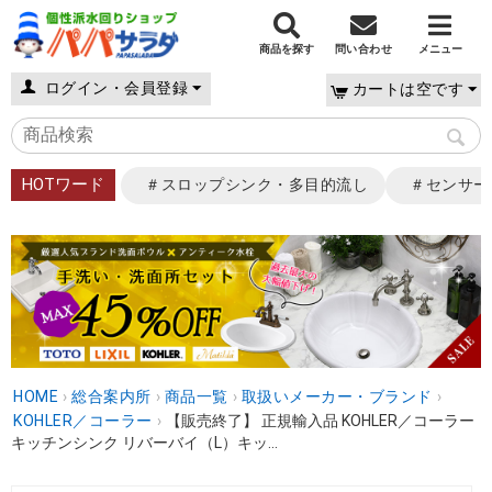
商品を探す
問い合わせ
メニュー
ログイン・会員登録
カートは空です
HOTワード
＃スロップシンク・多目的流し
＃センサー
HOME
›
総合案内所
›
商品一覧
›
取扱いメーカー・ブランド
›
KOHLER／コーラー
›
【販売終了】 正規輸入品 KOHLER／コーラー
キッチンシンク リバーバイ（L）キッ...