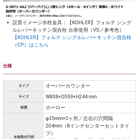
設置イメージ水栓金具：【KOHLER】フォルテ シング
ルレバーキッチン混合栓 台座使用（VS／参考色）
【KOHLER】フォルテ シングルレバーキッチン混合栓
（CP）はこちら
仕様
オーバーカウンター
タイプ
W838×D559×H244 mm
サイズ
ホーロー
材質
φ35mm×3ヶ所／左右の穴間隔
204mm（8インチセンターセットタイ
プ）
水栓取付穴径