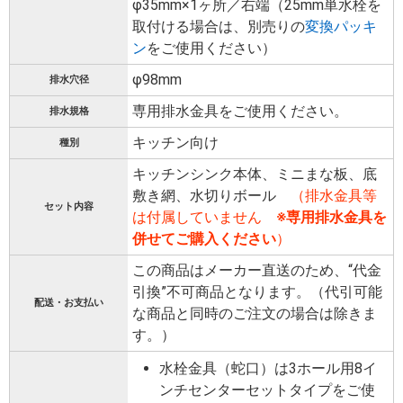
φ35mm×1ヶ所／右端（25mm単水栓を
取付ける場合は、別売りの
変換パッキ
ン
をご使用ください）
φ98mm
排水穴径
専用排水金具をご使用ください。
排水規格
キッチン向け
種別
キッチンシンク本体、ミニまな板、底
敷き網、水切りボール
（排水金具等
セット内容
は付属していません
※専用排水金具を
併せてご購入ください
）
この商品はメーカー直送のため、“代金
引換”不可商品となります。（代引可能
配送・お支払い
な商品と同時のご注文の場合は除きま
す。）
水栓金具（蛇口）は3ホール用8イ
ンチセンターセットタイプをご使