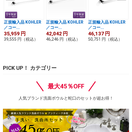
正規輸入品 KOHLER
正規輸入品 KOHLER
正規輸入品 KOHLER
／コー...
／コー...
／コー...
35,959
円
42,042
円
46,137
円
39,555
円
（税込）
46,246
円
（税込）
50,751
円
（税込）
PICK UP！ カテゴリー
最大45％OFF
人気ブランド洗面ボウルと蛇口のセットが超お得！