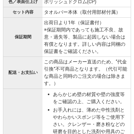
ポリッシュドクロム(CP)
色／表面仕上げ
タオルバー本体（取付用部材付属）
セット内容
出荷日より1年（保証書付）
※保証期間内であっても施工不良、故
意・過失等、製品に起因しない場合は
保証期間
有償となります。詳しい内容は同梱の
保証書をご確認ください。
この商品はメーカー直送のため、“代金
引換”不可商品となります。（代引可能
配送・お支払い
な商品と同時のご注文の場合は除きま
す。）
あらかじめ壁の材質や壁の強度等
をご確認の上、ご購入ください。
お手入れには、薄めた中性洗剤と
やわらかいスポンジ等をご使用下
さい。クレンザー・磨き粉などの
研磨を目的とした洗剤や用具のご