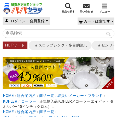
商品を探す
問い合わせ
メニュー
ログイン・会員登録
カートは空です
HOTワード
＃スロップシンク・多目的流し
＃センサー
HOME
›
総合案内所
›
商品一覧
›
取扱いメーカー・ブランド
›
KOHLER／コーラー
›
正規輸入品 KOHLER／コーラー エイビット タ
オルバー 18インチ（クロム） ...
HOME
›
総合案内所
›
商品一覧
›