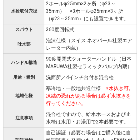
2ホールφ25mm×2ヶ所（φ23～
35mm） ※3ホールφ25mm×3ヶ所
水栓取付穴径
（φ23～35mm）にも設置できます。
360度回転式
スパウト
泡沫仕様（スイス ネオパール社製エア
吐水部
レーター内蔵）
90度開閉式クォーターハンドル（日本
ハンドル構造
MARUWA社製セラミックバルブ内蔵）
洗面所／4インチ台付き混合栓
用途・種別
寒冷地・一般地共通仕様
※水抜き可。
凍結の恐れがある場合は必ず水抜きを
地域仕様
行ってください。
混合栓ですので、給水ホースおよび止
注意事項
水栓は水用・お湯用で2本必要です。
自己認証（必要な場合はご購入後に自
認証登録