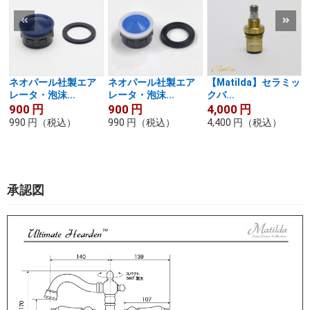
ネオパール社製エア
ネオパール社製エア
【Matilda】セラミッ
レータ・泡沫...
レータ・泡沫...
クバ...
900
円
900
円
4,000
円
990
円
（税込）
990
円
（税込）
4,400
円
（税込）
承認図