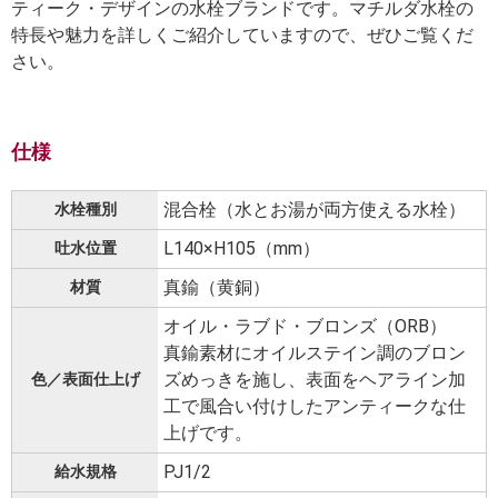
ティーク・デザインの水栓ブランドです。マチルダ水栓の
特長や魅力を詳しくご紹介していますので、ぜひご覧くだ
さい。
仕様
混合栓（水とお湯が両方使える水栓）
水栓種別
L140×H105（mm）
吐水位置
真鍮（黄銅）
材質
オイル・ラブド・ブロンズ（ORB）
真鍮素材にオイルステイン調のブロン
ズめっきを施し、表面をヘアライン加
色／表面仕上げ
工で風合い付けしたアンティークな仕
上げです。
PJ1/2
給水規格