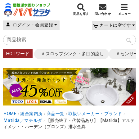
商品を探す
問い合わせ
メニュー
ログイン・会員登録
カートは空です
HOTワード
＃スロップシンク・多目的流し
＃センサー
HOME
›
総合案内所
›
商品一覧
›
取扱いメーカー・ブランド
›
Matilda／マチルダ
›
【販売終了・代替品あり】【Matilda】アルテ
ィメット・ハーデン（ブロンズ）排水金具...