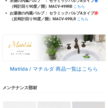
水側の内蔵バルブ
： セラミックバルブAタイプ
青
（時計回り90度／開）MACV-499RB
こちら
お湯側の内蔵バルブ
： セラミックバルブAタイプ
赤
（反時計回り90度／開）MACV-499LR
こちら
Matilda / マチルダ 商品一覧はこちら
メンテナンス部材