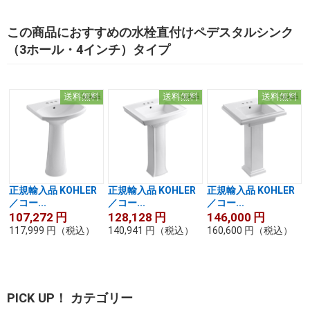
この商品におすすめの水栓直付けペデスタルシンク
（3ホール・4インチ）タイプ
送料無料
送料無料
送料無料
正規輸入品 KOHLER
正規輸入品 KOHLER
正規輸入品 KOHLER
／コー...
／コー...
／コー...
107,272
円
128,128
円
146,000
円
117,999
円
（税込）
140,941
円
（税込）
160,600
円
（税込）
PICK UP！ カテゴリー