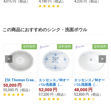
4,015
円
（税込）
4,180
円
（税込）
4,235
円
（税込）
この商品におすすめのシンク・洗面ボウル
送料無料
送料無料
送料無料
【St.Thomas Crea...
エッセンス／Mオー
エッセンス／Mオー
バル洗面器（...
バル洗面器（...
50,000
円
52,000
円
48,000
円
55,000
円
（税込）
57,200
円
（税込）
52,800
円
（税込）