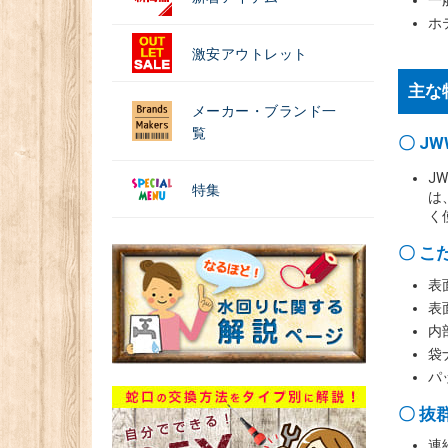
一
ホ
激安アウトレット
主な
メーカー・ブランド一
覧
〇 J
J
特集
は
く
〇 こ
表
表
内
袋
パ
〇 抜
連