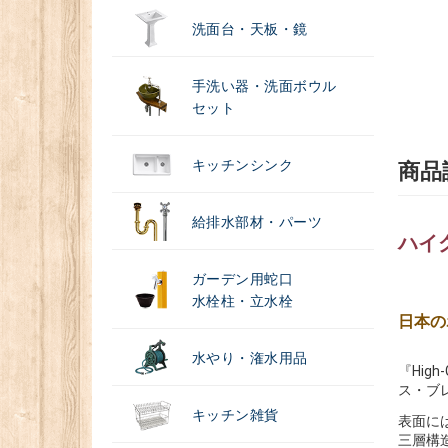
洗面台・天板・鏡
手洗い器・洗面ボウル
セット
キッチンシンク
商品
給排水部材・パーツ
ハイグレ
ガーデン用蛇口
水栓柱・立水栓
日本の
水やり・潅水用品
『Hi
ス・ブ
キッチン雑貨
表面に
三層構