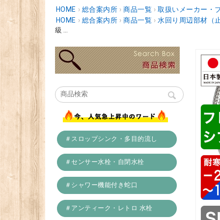
HOME
›
総合案内所
›
商品一覧
›
取扱いメーカー・
HOME
›
総合案内所
›
商品一覧
›
水回り周辺部材（
級 ...
＃スロップシンク・多目的流し
＃センサー水栓・自閉水栓
＃シャワー機能付き蛇口
＃アンティーク・レトロ 水栓