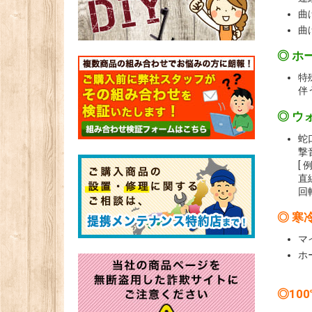
曲
曲
◎ ホ
特
伴
◎ ウ
蛇
撃
[ 例
直
回
◎ 寒
マ
ホ
（
◎10