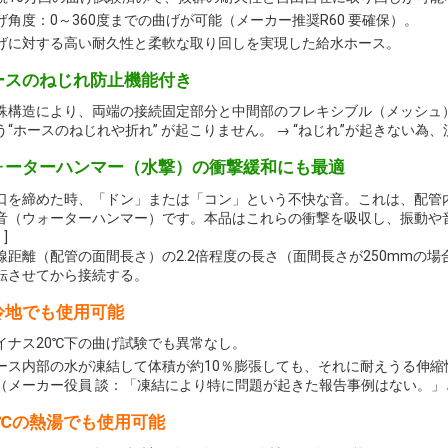
げ角度：0～360度までの曲げが可能（メーカー推奨R60 要確保）。
げに対する高い耐久性と柔軟な取り回しを実現した給水ホース。
ースのねじれ防止機能付き
殊構造により、両端の接続固定部分と中間部のフレキシブル（メッシュ
う“ホースのねじれや折れ” が起こりません。 → “ねじれ”が起きない
ォーターハンマー（水撃）の衝撃緩和にも最適
口を締めた時、「ドン」または「コン」という不快な音。これは、配管
音（ウォーターハンマー）です。本品はこれらの衝撃を吸収し、振動や
 ]
線距離（配管の面間長さ）の2.2倍程度の長さ（面間長さが250mmの場
転させてから接続する。
冷地でも使用可能
イナス20℃下の曲げ試験でも異常なし。
ース内部の水が凍結して体積が約10％膨張しても、それに耐えうる伸
メーカー役員 談：「凍結により特に問題が起きた報告事例はない。」
0℃の熱湯でも使用可能