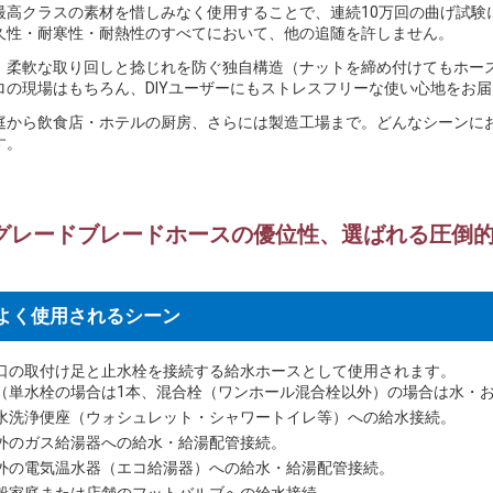
最高クラスの素材を惜しみなく使用することで、連続10万回の曲げ試験に
久性・耐寒性・耐熱性のすべてにおいて、他の追随を許しません。
、柔軟な取り回しと捻じれを防ぐ独自構造（ナットを締め付けてもホー
ロの現場はもちろん、DIYユーザーにもストレスフリーな使い心地をお
庭から飲食店・ホテルの厨房、さらには製造工場まで。どんなシーンに
す。
グレードブレードホースの優位性、選ばれる圧倒
よく使用されるシーン
口の取付け足と止水栓を接続する給水ホースとして使用されます。
単水栓の場合は1本、混合栓（ワンホール混合栓以外）の場合は水・お
水洗浄便座（ウォシュレット・シャワートイレ等）への給水接続。
外のガス給湯器への給水・給湯配管接続。
外の電気温水器（エコ給湯器）への給水・給湯配管接続。