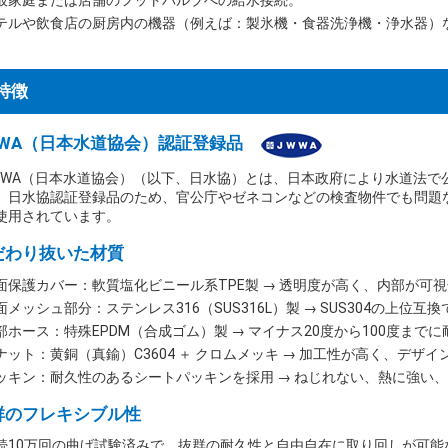
般家庭または店舗のフットバルブへの給水接続。
テルや飲食店の厨房内の機器（例えば：製氷機・食器洗浄機・浄水器）
特徴
WWA（日本水道協会）認証登録品
WWA（日本水道協会）（以下、日水協）とは、日本政府により水道法で
、日水協認証登録品のため、官公庁やゼネコンなどの検査物件でも問題
使用されています。
だわり抜いた材質
面保護カバー：軟質塩化ビニール系TPE製 → 透明度が高く、内部が可
面メッシュ部分：ステンレス316（SUS316L）製 → SUS304の上位
部ホース：特殊EPDM（合成ゴム）製 → マイナス20度から100度まで
ナット：黄銅（真鍮）C3604 ＋ クロムメッキ → 加工性が高く、デザ
ッキン：耐久性のあるシートパッキンを採用 → ねじれない、熱に強い
群のフレキシブル性
続10万回の曲げ試験済みで、抜群の耐久性と自由自在に取り回しが可能