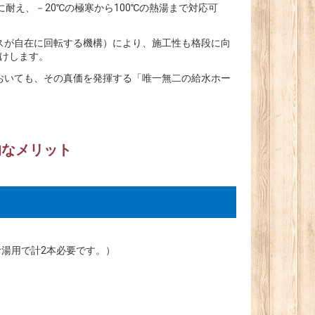
耐え、－20℃の極寒から100℃の熱湯まで対応可
スが自在に回転する機構）により、施工性も格段に向
届けします。
おいても、その真価を発揮する「唯一無二の給水ホー
的なメリット
湯用で計2本必要です。）