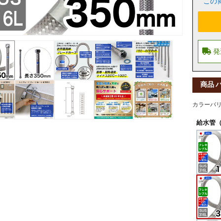
この
商品 
カラーバ
給水管（