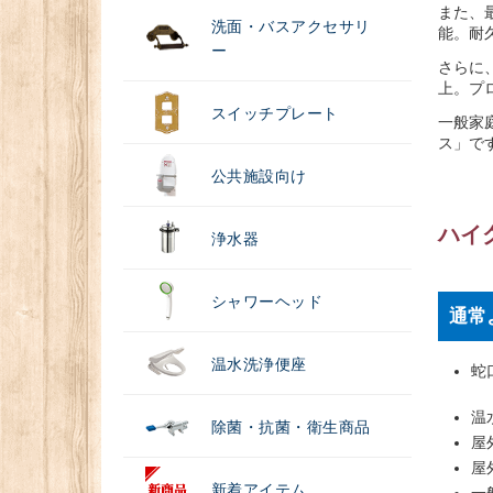
また、
洗面・バスアクセサリ
能。耐
ー
さらに
上。プ
スイッチプレート
一般家
ス」で
公共施設向け
ハイ
浄水器
シャワーヘッド
通常
温水洗浄便座
蛇
（
温
除菌・抗菌・衛生商品
屋
屋
新着アイテム