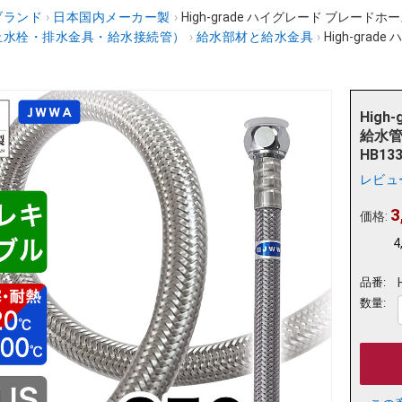
ブランド
›
日本国内メーカー製
›
High-grade ハイグレード ブレードホース
止水栓・排水金具・給水接続管）
›
給水部材と給水金具
›
High-gra
High
給水管
HB133
レビュ
3
価格:
4
品番:
数量: