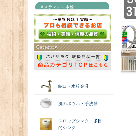
＃ステンレス 水栓
＃浄水器
蛇口・水栓金具
洗面ボウル・手洗器
スロップシンク・多目
的シンク