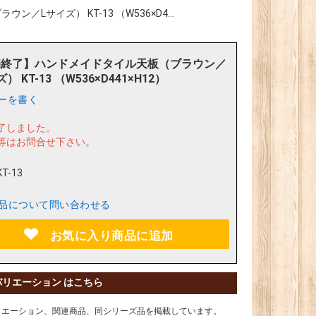
Lサイズ） KT-13 （W536×D4...
売終了】ハンドメイドタイル天板（ブラウン／
） KT-13 （W536×D441×H12）
ーを書く
了しました。
等はお問合せ下さい。
KT-13
品について問い合わせる
お気に入り商品に追加
バリエーション はこちら
リエーション、関連商品、同シリーズ品を掲載しています。