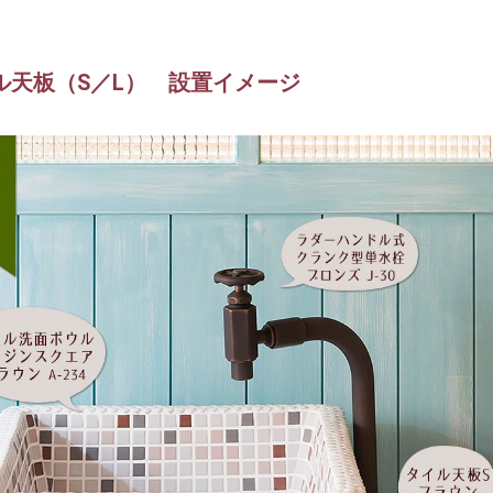
ル天板（S／L） 設置イメージ