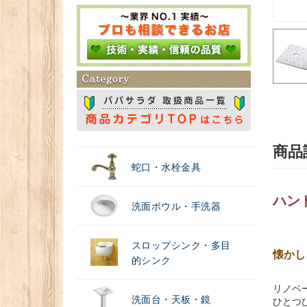
＃浄水器
商品
蛇口・水栓金具
ハンド
洗面ボウル・手洗器
スロップシンク・多目
懐かし
的シンク
リノベ
洗面台・天板・鏡
ひとつ