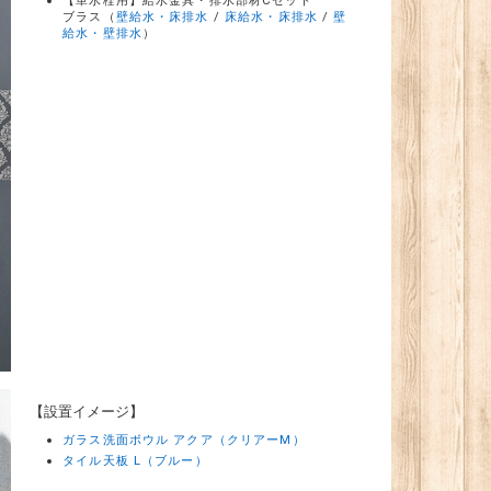
【単水栓用】給水金具・排水部材Cセット
ブラス（
壁給水・床排水
/
床給水・床排水
/
壁
給水・壁排水
）
【設置イメージ】
ガラス洗面ボウル アクア（クリアーM）
タイル天板 L（ブルー）