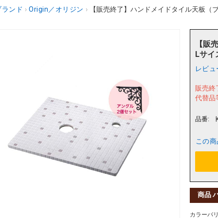
ブランド
›
Origin／オリジン
›
【販売終了】ハンドメイドタイル天板（ブラウン／
【販
Lサイズ
レビュ
販売終
代替品
品番:
この商
商品 
カラーバ