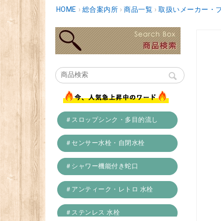
HOME
›
総合案内所
›
商品一覧
›
取扱いメーカー・
＃スロップシンク・多目的流し
＃センサー水栓・自閉水栓
＃シャワー機能付き蛇口
＃アンティーク・レトロ 水栓
＃ステンレス 水栓