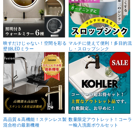
映すだけじゃない！空間を彩る
マルチに使えて便利！多目的流
壁掛LEDミラー
し・スロップシンク
高品質＆高機能！ステンレス製
数量限定アウトレット！コーラ
混合栓の最新機種
ー輸入洗面ボウルセット