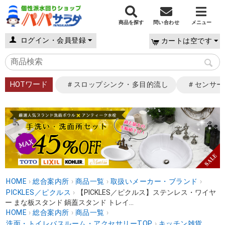
商品を探す
問い合わせ
メニュー
ログイン・会員登録
カートは空です
HOTワード
＃スロップシンク・多目的流し
＃センサー
HOME
›
総合案内所
›
商品一覧
›
取扱いメーカー・ブランド
›
PICKLES／ピクルス
›
【PICKLES／ピクルス】ステンレス・ワイヤ
ー まな板スタンド 鍋蓋スタンド トレイ...
HOME
›
総合案内所
›
商品一覧
›
洗面・トイレバスルーム・アクセサリーTOP
›
キッチン雑貨