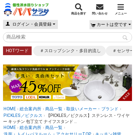
商品を探す
問い合わせ
メニュー
ログイン・会員登録
カートは空です
HOTワード
＃スロップシンク・多目的流し
＃センサー
HOME
›
総合案内所
›
商品一覧
›
取扱いメーカー・ブランド
›
PICKLES／ピクルス
›
【PICKLES／ピクルス】ステンレス・ワイヤ
ー キッチン 包丁立て ナイフスタンド ...
HOME
›
総合案内所
›
商品一覧
›
洗面・トイレバスルーム・アクセサリーTOP
›
キッチン雑貨