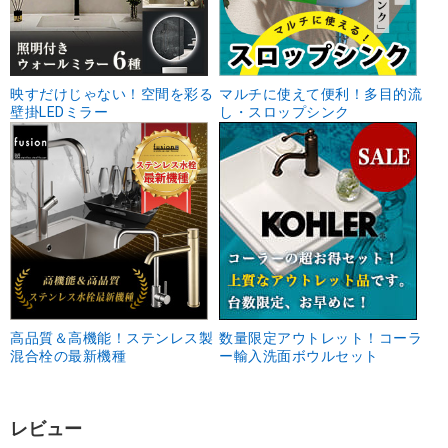
映すだけじゃない！空間を彩る
マルチに使えて便利！多目的流
壁掛LEDミラー
し・スロップシンク
高品質＆高機能！ステンレス製
数量限定アウトレット！コーラ
混合栓の最新機種
ー輸入洗面ボウルセット
レビュー