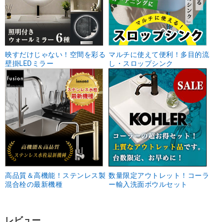
映すだけじゃない！空間を彩る
マルチに使えて便利！多目的流
壁掛LEDミラー
し・スロップシンク
高品質＆高機能！ステンレス製
数量限定アウトレット！コーラ
混合栓の最新機種
ー輸入洗面ボウルセット
レビュー