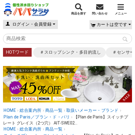
商品を探す
問い合わせ
メニュー
ログイン・会員登録
カートは空です
HOTワード
＃スロップシンク・多目的流し
＃センサー
HOME
›
総合案内所
›
商品一覧
›
取扱いメーカー・ブランド
›
Plan de Paris／プラン・ド・パリ
›
【Plan de Paris】スイッチプ
レート グレイス（2つ穴） AIT-SWE02...
HOME
›
総合案内所
›
商品一覧
›