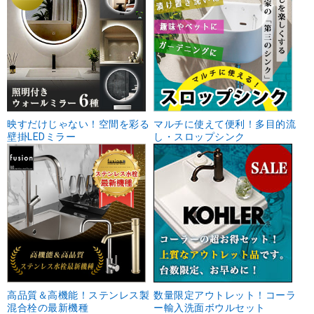
映すだけじゃない！空間を彩る
マルチに使えて便利！多目的流
壁掛LEDミラー
し・スロップシンク
高品質＆高機能！ステンレス製
数量限定アウトレット！コーラ
混合栓の最新機種
ー輸入洗面ボウルセット