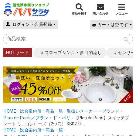
商品を探す
問い合わせ
メニュー
ログイン・会員登録
カートは空です
HOTワード
＃スロップシンク・多目的流し
＃センサー
HOME
›
総合案内所
›
商品一覧
›
取扱いメーカー・ブランド
›
Plan de Paris／プラン・ド・パリ
›
【Plan de Paris】スイッチプ
レート ミニヨンローズ（2つ穴） KS02-0...
HOME
›
総合案内所
›
商品一覧
›