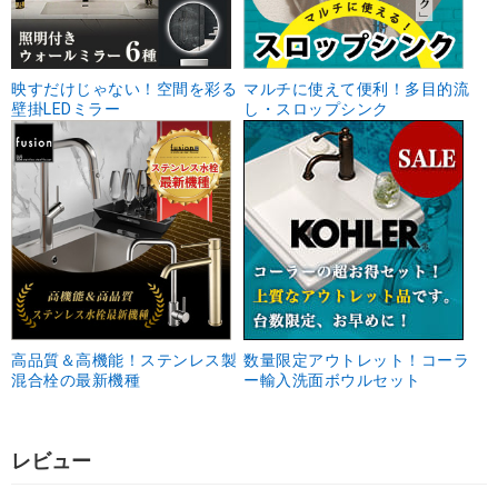
映すだけじゃない！空間を彩る
マルチに使えて便利！多目的流
壁掛LEDミラー
し・スロップシンク
高品質＆高機能！ステンレス製
数量限定アウトレット！コーラ
混合栓の最新機種
ー輸入洗面ボウルセット
レビュー