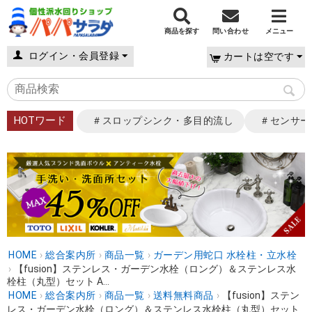
商品を探す
問い合わせ
メニュー
ログイン・会員登録
カートは空です
HOTワード
＃スロップシンク・多目的流し
＃センサー
HOME
›
総合案内所
›
商品一覧
›
ガーデン用蛇口 水栓柱・立水栓
›
【fusion】ステンレス・ガーデン水栓（ロング）＆ステンレス水
栓柱（丸型）セット A...
HOME
›
総合案内所
›
商品一覧
›
送料無料商品
›
【fusion】ステン
レス・ガーデン水栓（ロング）＆ステンレス水栓柱（丸型）セット