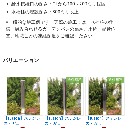
給水接続口の深さ：GLから100～200ミリ程度
水栓柱の埋設深さ：300ミリ以上
※一般的な施工例です。実際の施工では、水栓柱の仕
様、組み合わせるガーデンパンの高さ、用途、配管位
置、地域ごとの凍結深度をご確認ください。
バリエーション
送料無料
送料無料
【fusion】ステンレ
【fusion】ステンレ
【fusion】ステンレ
ス・ガ...
ス・ガ...
ス・ガ...