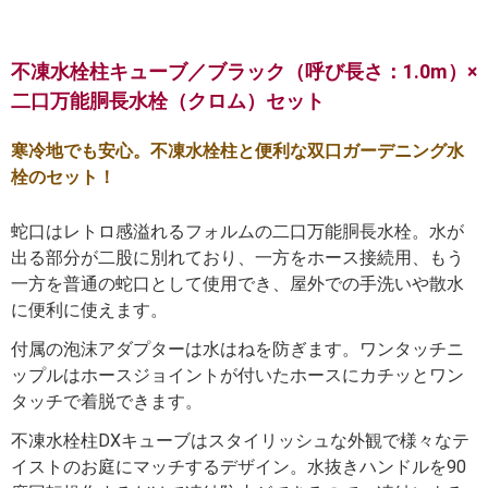
不凍水栓柱キューブ／ブラック（呼び長さ：1.0m）×
二口万能胴長水栓（クロム）セット
寒冷地でも安心。不凍水栓柱と便利な双口ガーデニング水
栓のセット！
蛇口はレトロ感溢れるフォルムの二口万能胴長水栓。水が
出る部分が二股に別れており、一方をホース接続用、もう
一方を普通の蛇口として使用でき、屋外での手洗いや散水
に便利に使えます。
付属の泡沫アダプターは水はねを防ぎます。ワンタッチニ
ップルはホースジョイントが付いたホースにカチッとワン
タッチで着脱できます。
不凍水栓柱DXキューブはスタイリッシュな外観で様々なテ
イストのお庭にマッチするデザイン。水抜きハンドルを90