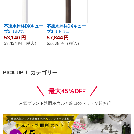
不凍水栓柱DXキュー
不凍水栓柱DXキュー
ブ3（ホワ...
ブ3（トラ...
53,140
円
57,844
円
58,454
円
（税込）
63,628
円
（税込）
PICK UP！ カテゴリー
最大45％OFF
人気ブランド洗面ボウルと蛇口のセットが超お得！