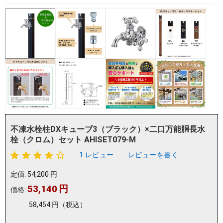
不凍水栓柱DXキューブ3（ブラック）×二口万能胴長水
栓（クロム）セット AHISET079-M
1 レビュー
レビューを書く
定価:
54,200
円
53,140
円
価格:
58,454
円
（税込）