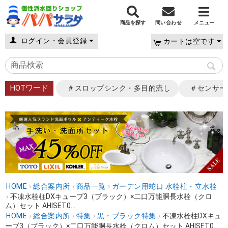
商品を探す
問い合わせ
メニュー
ログイン・会員登録
カートは空です
HOTワード
＃スロップシンク・多目的流し
＃センサー
HOME
›
総合案内所
›
商品一覧
›
ガーデン用蛇口 水栓柱・立水栓
›
不凍水栓柱DXキューブ3（ブラック）×二口万能胴長水栓（クロ
ム）セット AHISET0...
HOME
›
総合案内所
›
特集
›
黒・ブラック特集
›
不凍水栓柱DXキュ
ーブ3（ブラック）×二口万能胴長水栓（クロム）セット AHISET0...