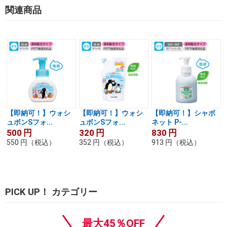
関連商品
【即納可！】ウォシ
【即納可！】ウォシ
【即納可！】シャボ
ュボンSフォ...
ュボンSフォ...
ネット P-...
500
円
320
円
830
円
550
円
（税込）
352
円
（税込）
913
円
（税込）
PICK UP！ カテゴリー
最大45％OFF