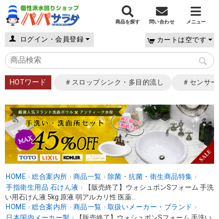
商品を探す
問い合わせ
メニュー
ログイン・会員登録
カートは空です
HOTワード
＃スロップシンク・多目的流し
＃センサー
HOME
›
総合案内所
›
商品一覧
›
除菌・抗菌・衛生商品特集
›
手指衛生用品 石けん液
›
【販売終了】ウォシュボンSフォーム 手洗
い用石けん液 5kg 原液 弱アルカリ性 医薬...
HOME
›
総合案内所
›
商品一覧
›
取扱いメーカー・ブランド
›
日本国内メーカー製
›
【販売終了】ウォシュボンSフォーム 手洗い