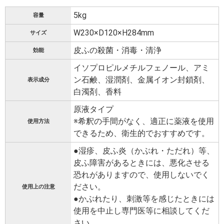
5kg
容量
W230×D120×H284mm
サイズ
皮ふの殺菌・消毒・清浄
効能
イソプロピルメチルフェノール、アミ
ン石鹸、湿潤剤、金属イオン封鎖剤、
表示成分
白濁剤、香料
原液タイプ
※希釈の手間がなく、適正に薬液を使用
使用方法
できるため、衛生的でおすすめです。
●湿疹、皮ふ炎（かぶれ・ただれ）等、
皮ふ障害があるときには、悪化させる
恐れがありますので、使用しないでく
ださい。
使用上の注意
●かぶれたり、刺激等を感じたときには
使用を中止し専門医等に相談してくだ
さい。