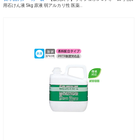
用石けん液 5kg 原液 弱アルカリ性 医薬...