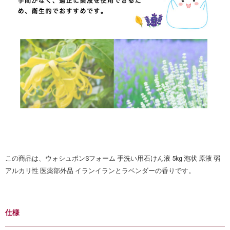
この商品は、ウォシュボンSフォーム 手洗い用石けん液 5kg 泡状 原液 弱
アルカリ性 医薬部外品 イランイランとラベンダーの香りです。
仕様