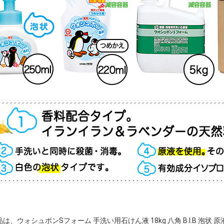
は、ウォシュボンSフォーム 手洗い用石けん液 18kg 八角 B.I.B 泡状