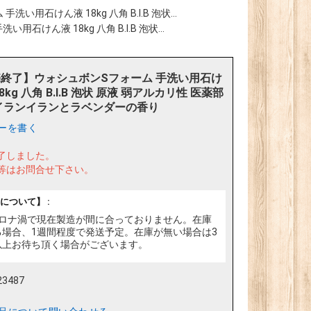
用石けん液 18kg 八角 B.I.B 泡状...
けん液 18kg 八角 B.I.B 泡状...
終了】ウォシュボンSフォーム 手洗い用石け
8kg 八角 B.I.B 泡状 原液 弱アルカリ性 医薬部
イランイランとラベンダーの香り
ーを書く
了しました。
等はお問合せ下さい。
について】 :
ロナ渦で現在製造が間に合っておりません。在庫
る場合、1週間程度で発送予定。在庫が無い場合は3
以上お待ち頂く場合がございます。
23487