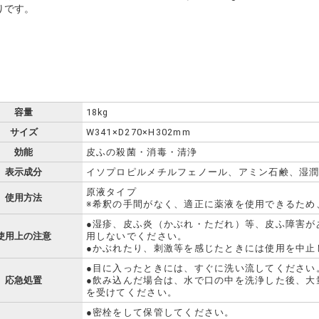
りです。
容量
18kg
サイズ
W341×D270×H302mm
効能
皮ふの殺菌・消毒・清浄
表示成分
イソプロピルメチルフェノール、アミン石鹸、湿
原液タイプ
使用方法
※希釈の手間がなく、適正に薬液を使用できるため
●湿疹、皮ふ炎（かぶれ・ただれ）等、皮ふ障害が
使用上の注意
用しないでください。
●かぶれたり、刺激等を感じたときには使用を中止
●目に入ったときには、すぐに洗い流してください
応急処置
●飲み込んだ場合は、水で口の中を洗浄した後、大
を受けてください。
●密栓をして保管してください。