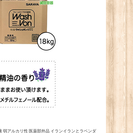
 原液 弱アルカリ性 医薬部外品 イランイランとラベンダ