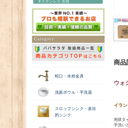
＃ステンレス 水栓
＃浄水器
商品
蛇口・水栓金具
ウォシ
洗面ボウル・手洗器
イラン
スロップシンク・多目
的シンク
泡状タ
手洗い