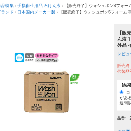
商品特集
›
手指衛生用品 石けん液
›
【販売終了】ウォシュボンSフォーム 手洗い
ブランド
›
日本国内メーカー製
›
【販売終了】ウォシュボンSフォーム 手洗い用石
【販売
ん液 1
外品 
レビュ
販売終
代替品
【納期
コ
があ
週間
品番: