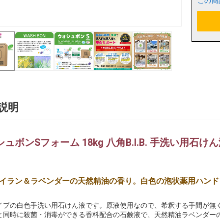
この商
説明
ュボンSフォーム 18kg 八角B.I.B. 手洗い用石け
イラン＆ラベンダーの天然精油の香り。白色の泡状薬用ハンド
イプの白色手洗い用石けん液です。原液使用なので、希釈する手間が無
と同時に殺菌・消毒ができる香料配合の石鹸液で、天然精油ラベンダー