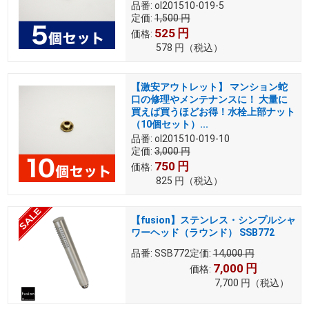
品番:
ol201510-019-5
定価:
1,500
円
525
円
価格:
578
円
（税込）
【激安アウトレット】 マンション蛇
口の修理やメンテナンスに！ 大量に
買えば買うほどお得！水栓上部ナット
（10個セット）...
品番:
ol201510-019-10
定価:
3,000
円
750
円
価格:
825
円
（税込）
【fusion】ステンレス・シンプルシャ
ワーヘッド（ラウンド） SSB772
品番:
SSB772
定価:
14,000
円
7,000
円
価格:
7,700
円
（税込）