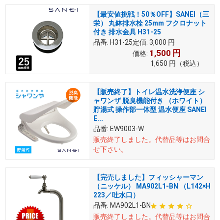
【最安値挑戦！50％OFF】SANEI（三
栄） 丸鉢排水栓 25mm フクロナット
付き 排水金具 H31-25
品番:
H31-25
定価:
3,000
円
1,500
円
価格:
1,650
円
（税込）
【販売終了】トイレ温水洗浄便座 シ
ャワンザ 脱臭機能付き （ホワイト）
貯湯式 操作部一体型 温水便座 SANEI
E...
品番:
EW9003-W
販売終了しました。
代替品等はお問合
せ下さい。
【完売しました】フィッシャーマン
（ニッケル） MA902L1-BN （L142×H
223／吐水口）
品番:
MA902L1-BN
販売終了しました。
代替品等はお問合