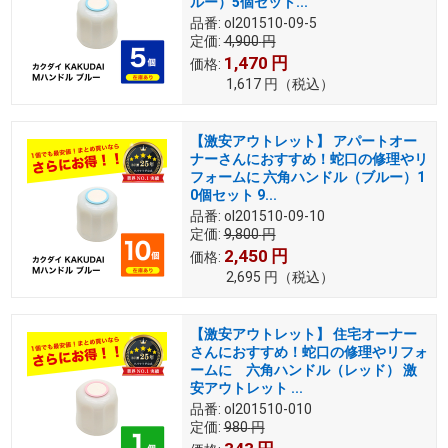
ルー）5個セット...
品番:
ol201510-09-5
定価:
4,900
円
1,470
円
価格:
1,617
円
（税込）
【激安アウトレット】 アパートオー
ナーさんにおすすめ！蛇口の修理やリ
フォームに 六角ハンドル（ブルー）1
0個セット 9...
品番:
ol201510-09-10
定価:
9,800
円
2,450
円
価格:
2,695
円
（税込）
【激安アウトレット】 住宅オーナー
さんにおすすめ！蛇口の修理やリフォ
ームに 六角ハンドル（レッド） 激
安アウトレット ...
品番:
ol201510-010
定価:
980
円