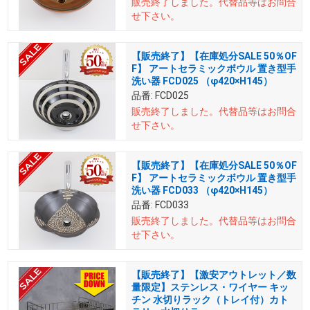
販売終了しました。
代替品等はお問合
せ下さい。
【販売終了】【在庫処分SALE 50％OF
F】 アートセラミックボウル 置き型手
洗い器 FCD025 （φ420×H145）
品番:
FCD025
販売終了しました。
代替品等はお問合
せ下さい。
【販売終了】【在庫処分SALE 50％OF
F】 アートセラミックボウル 置き型手
洗い器 FCD033 （φ420×H145）
品番:
FCD033
販売終了しました。
代替品等はお問合
せ下さい。
【販売終了】【激安アウトレット／数
量限定】ステンレス・ワイヤー キッ
チン 水切りラック（トレイ付）カト