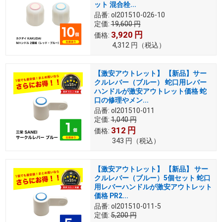
ット 混合栓...
品番:
ol201510-026-10
定価:
19,600
円
3,920
円
価格:
4,312
円
（税込）
【激安アウトレット】 【新品】サー
クルレバー（ブルー） 蛇口用レバー
ハンドルが激安アウトレット価格 蛇
口の修理やメン...
品番:
ol201510-011
定価:
1,040
円
312
円
価格:
343
円
（税込）
【激安アウトレット】 【新品】 サー
クルレバー（ブルー）5個セット 蛇口
用レバーハンドルが激安アウトレット
価格 PR2...
品番:
ol201510-011-5
定価:
5,200
円