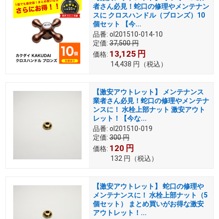
者さん必見！蛇口の修理やメンテナン
スに クロスハンドル（ブロンズ）10
個セット 【今...
品番:
ol201510-014-10
定価:
37,500
円
13,125
円
価格:
14,438
円
（税込）
【激安アウトレット】 メンテナンス
業者さん必見！蛇口の修理やメンテナ
ンスに！ 水栓上部ナット 激安アウト
レット！【今な...
品番:
ol201510-019
定価:
300
円
120
円
価格:
132
円
（税込）
【激安アウトレット】 蛇口の修理や
メンテナンスに！ 水栓上部ナット（5
個セット） まとめ買いがお得な激安
アウトレット！...