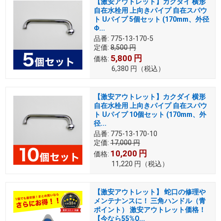
【激安アウトレット】カクダイ 横形
自在水栓用 上向きパイプ 自在スパウ
ト Uパイプ 5個セット (170mm、外径
Φ...
品番:
775-13-170-5
定価:
8,500
円
5,800
円
価格:
6,380
円
（税込）
【激安アウトレット】カクダイ 横形
自在水栓用 上向きパイプ 自在スパウ
ト Uパイプ 10個セット (170mm、外
径...
品番:
775-13-170-10
定価:
17,000
円
10,200
円
価格:
11,220
円
（税込）
【激安アウトレット】 蛇口の修理や
メンテナンスに！ 三角ハンドル（青
ポイント） 激安アウトレット価格！
【今なら55%O...