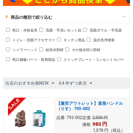
商品の種別で絞り込む
蛇口・水栓金具
洗面・手洗いセット品
洗面ボウル・手洗器
トイレ・洗面アクセサリー
キッチン用品
温水洗浄便座
シャワーヘッド
給排水部材
その他水回り部材
蛇口補修パーツ・取替部品
スイッチプレート・コンセントカバー
当店のおすすめ順NEW
64 件ずつ表示
【激安アウトレット】造形ハンドル
（りす） 793-002
品番:
793-002
定価:
2,500
円
980
円
価格:
1,078
円
（税込）