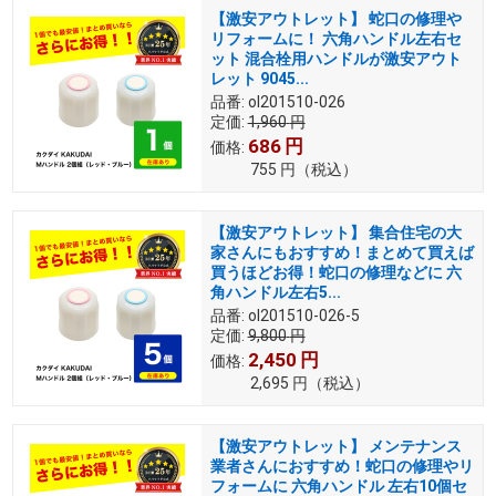
【激安アウトレット】 蛇口の修理や
リフォームに！ 六角ハンドル左右セ
ット 混合栓用ハンドルが激安アウト
レット 9045...
品番:
ol201510-026
定価:
1,960
円
686
円
価格:
755
円
（税込）
【激安アウトレット】 集合住宅の大
家さんにもおすすめ！まとめて買えば
買うほどお得！蛇口の修理などに 六
角ハンドル左右5...
品番:
ol201510-026-5
定価:
9,800
円
2,450
円
価格:
2,695
円
（税込）
【激安アウトレット】 メンテナンス
業者さんにおすすめ！蛇口の修理やリ
フォームに 六角ハンドル 左右10個セ