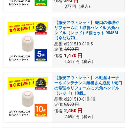
343
円
価格:
377
円
（税込）
【激安アウトレット】 蛇口の修理や
リフォームに！取替ハンドル 六角ハ
ンドル（レッド）5個セット 9045M
【今なら70...
品番:
ol201510-010-5
定価:
4,900
円
1,470
円
価格:
1,617
円
（税込）
【激安アウトレット】 不動産オーナ
ーやメンテナンス業者さん必見！蛇口
の修理やリフォームに 六角ハンドル
（レッド）10個...
品番:
ol201510-010-10
定価:
9,800
円
2,450
円
価格:
2,695
円
（税込）