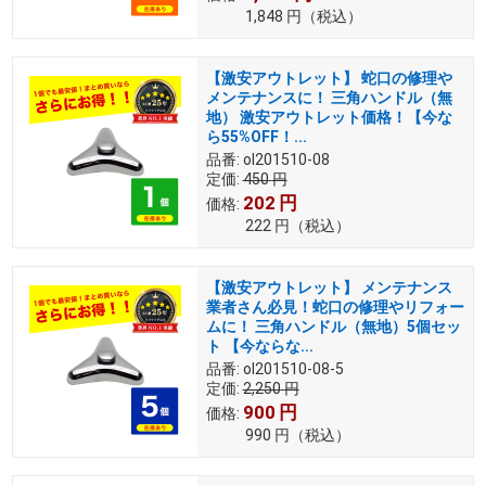
1,848
円
（税込）
【激安アウトレット】 蛇口の修理や
メンテナンスに！ 三角ハンドル（無
地） 激安アウトレット価格！【今な
ら55%OFF！...
品番:
ol201510-08
定価:
450
円
202
円
価格:
222
円
（税込）
【激安アウトレット】 メンテナンス
業者さん必見！蛇口の修理やリフォー
ムに！ 三角ハンドル（無地）5個セッ
ト 【今ならな...
品番:
ol201510-08-5
定価:
2,250
円
900
円
価格:
990
円
（税込）