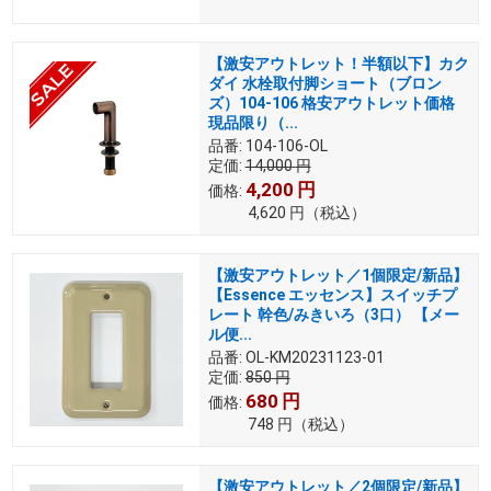
【激安アウトレット！半額以下】カク
ダイ 水栓取付脚ショート（ブロン
ズ）104-106 格安アウトレット価格
現品限り（...
品番:
104-106-OL
定価:
14,000
円
4,200
円
価格:
4,620
円
（税込）
【激安アウトレット／1個限定/新品】
【Essence エッセンス】スイッチプ
レート 幹色/みきいろ（3口） 【メー
ル便...
品番:
OL-KM20231123-01
定価:
850
円
680
円
価格:
748
円
（税込）
【激安アウトレット／2個限定/新品】