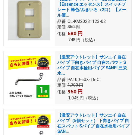
【Essence エッセンス】スイッチプ
レート 幹色/みきいろ（2口） 【メー
ル便...
品番:
OL-KM20231123-02
定価:
850
円
680
円
価格:
748
円
（税込）
【激安アウトレット】サンエイ 自在
パイプ 下向きパイプ 自在スパウト S
パイプ 自在水栓用パイプ SANEI 三栄
水...
品番:
PA10J-60X-16-C
定価:
1,700
円
950
円
価格:
1,045
円
（税込）
【激安アウトレット】サンエイ 自在
パイプ（5個セット） 下向きパイプ 自
在スパウト Sパイプ 自在水栓用パイプ
SAN...