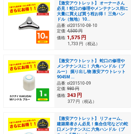
【激安アウトレット】 オーナーさん
必見！蛇口の修理やメンテナンス用に
大量に買えば買う程お得！ 三角ハン
ドル（無地）10...
品番:
ol201510-08-10
定価:
4,500
円
1,575
円
価格:
1,733
円
（税込）
【激安アウトレット】 蛇口の修理や
メンテナンスに！ 六角ハンドル（ブ
ルー） 掘り出し物 激安アウトレット
9045M ...
品番:
ol201510-09
定価:
980
円
343
円
価格:
377
円
（税込）
【激安アウトレット】 リフォーム、
建築業者さん必見！集合住宅などの蛇
口メンテナンスに 六角ハンドル（ブ