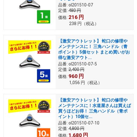
品番:
ol201510-07
定価:
480
円
216
円
価格:
238
円
（税込）
【激安アウトレット】 蛇口の修理や
メンテナンスに！ 三角ハンドル（青
ポイント）5個セット まとめ買いがお
得な激安アウト...
品番:
ol201510-07-5
定価:
2,400
円
960
円
価格:
1,056
円
（税込）
【激安アウトレット】 蛇口の修理や
メンテナンスに！水道屋さんは買えば
買うほどお得！ 三角ハンドル（青ポ
イント）10個セ...
品番:
ol201510-07-10
定価:
4,800
円
1,680
円
価格: