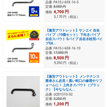
品番:
PA10J-60X-16-5
定価:
8,500
円
4,700
円
価格:
5,170
円
（税込）
【激安アウトレット】サンエイ 自在
パイプ（10個セット） 下向きパイプ
自在スパウト Sパイプ 自在水栓用パイ
プSA...
品番:
PA10J-60X-16-10
定価:
17,000
円
8,500
円
価格:
9,350
円
（税込）
【激安アウトレット】 メンテナンス
業者さん必見！黒い蛇口の修理やリフ
ォームに！ 上向きスパウト（ブラッ
ク）【今ならなん...
品番:
ol201510-02
定価:
3,250
円
1,200
円
価格: