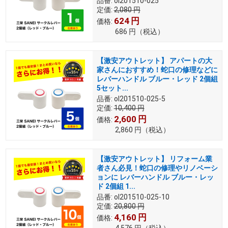
品番:
ol201510-025
定価:
2,080
円
624
円
価格:
686
円
（税込）
【激安アウトレット】 アパートの大
家さんにおすすめ！蛇口の修理などに
レバーハンドル ブルー・レッド 2個組
5セット...
品番:
ol201510-025-5
定価:
10,400
円
2,600
円
価格:
2,860
円
（税込）
【激安アウトレット】 リフォーム業
者さん必見！蛇口の修理やリノベーシ
ョンに レバーハンドル ブルー・レッ
ド 2個組 1...
品番:
ol201510-025-10
定価:
20,800
円
4,160
円
価格:
4,576
円
（税込）