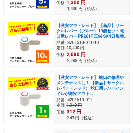
1,300
円
価格:
1,430
円
（税込）
【激安アウトレット】 【新品】サー
クルレバー（ブルー）10個セット 蛇
口用レバー PR261F 三栄 SANEI 取替...
品番:
ol201510-011-10
定価:
10,400
円
2,080
円
価格:
2,288
円
（税込）
【激安アウトレット】 蛇口の修理や
メンテナンスに！ 【新品】サークル
レバー（レッド） 蛇口用レバーハン
ドルが激安アウト...
品番:
ol201510-012
定価:
1,040
円
312
円
価格:
343
円
（税込）