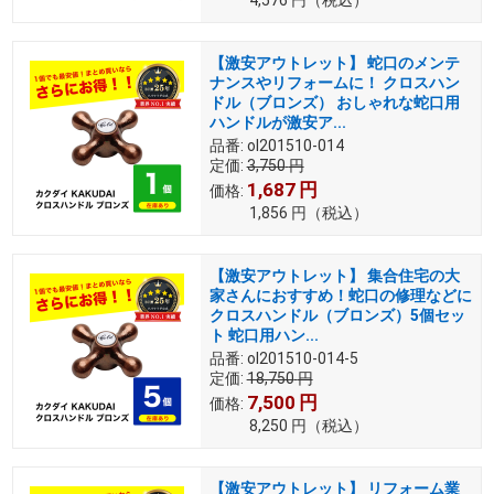
【激安アウトレット】 蛇口のメンテ
ナンスやリフォームに！ クロスハン
ドル（ブロンズ） おしゃれな蛇口用
ハンドルが激安ア...
品番:
ol201510-014
定価:
3,750
円
1,687
円
価格:
1,856
円
（税込）
【激安アウトレット】 集合住宅の大
家さんにおすすめ！蛇口の修理などに
クロスハンドル（ブロンズ）5個セッ
ト 蛇口用ハン...
品番:
ol201510-014-5
定価:
18,750
円
7,500
円
価格:
8,250
円
（税込）
【激安アウトレット】 リフォーム業