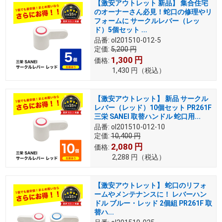
【激安アウトレット 新品】 集合住宅
のオーナーさん必見！蛇口の修理やリ
フォームに サークルレバー（レッ
ド）5個セット ...
品番:
ol201510-012-5
定価:
5,200
円
1,300
円
価格:
1,430
円
（税込）
【激安アウトレット】 新品 サークル
レバー（レッド）10個セット PR261F
三栄 SANEI 取替ハンドル 蛇口用...
品番:
ol201510-012-10
定価:
10,400
円
2,080
円
価格:
2,288
円
（税込）
【激安アウトレット】 蛇口のリフォ
ームやメンテナンスに！ レバーハン
ドル ブルー・レッド 2個組 PR261F 取
替ハ...