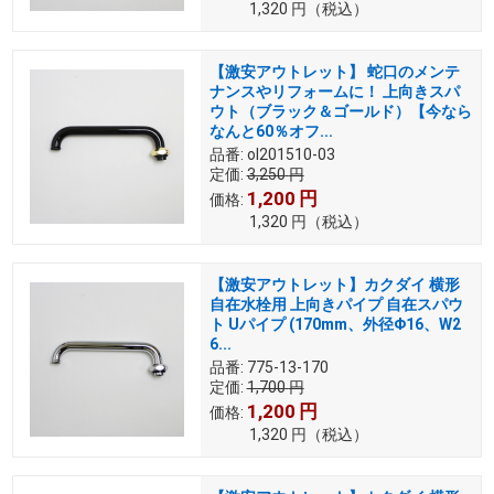
1,320
円
（税込）
【激安アウトレット】 蛇口のメンテ
ナンスやリフォームに！ 上向きスパ
ウト（ブラック＆ゴールド）【今なら
なんと60％オフ...
品番:
ol201510-03
定価:
3,250
円
1,200
円
価格:
1,320
円
（税込）
【激安アウトレット】カクダイ 横形
自在水栓用 上向きパイプ 自在スパウ
ト Uパイプ (170mm、外径Φ16、W2
6...
品番:
775-13-170
定価:
1,700
円
1,200
円
価格:
1,320
円
（税込）