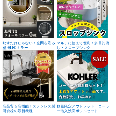
映すだけじゃない！空間を彩る
マルチに使えて便利！多目的流
壁掛LEDミラー
し・スロップシンク
高品質＆高機能！ステンレス製
数量限定アウトレット！コーラ
混合栓の最新機種
ー輸入洗面ボウルセット