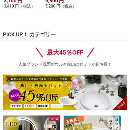
3,100
円
4,800
円
3,410
円
（税込）
5,280
円
（税込）
PICK UP！ カテゴリー
最大45％OFF
人気ブランド洗面ボウルと蛇口のセットが超お得！