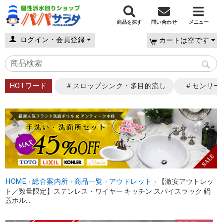
商品を探す
問い合わせ
メニュー
ログイン・会員登録
カートは空です
HOTワード
＃スロップシンク・多目的流し
＃センサー
HOME
›
総合案内所
›
商品一覧
›
アウトレット
›
【激安アウトレッ
ト／数量限定】ステンレス・ワイヤー キッチン スパイスラック 鍋
蓋ホル...