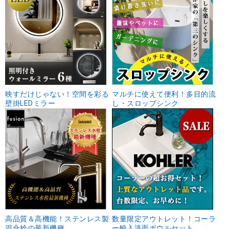
映すだけじゃない！空間を彩る
マルチに使えて便利！多目的流
壁掛LEDミラー
し・スロップシンク
高品質＆高機能！ステンレス製
数量限定アウトレット！コーラ
混合栓の最新機種
ー輸入洗面ボウルセット