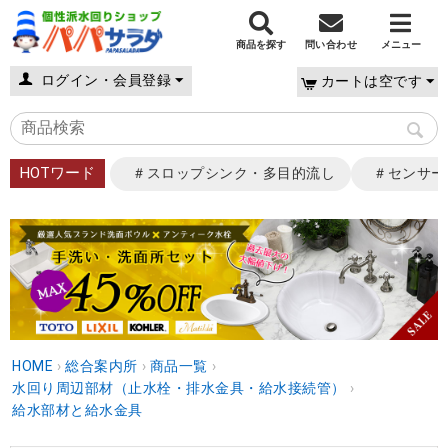
商品を探す
問い合わせ
メニュー
ログイン・会員登録
カートは空です
HOTワード
＃スロップシンク・多目的流し
＃センサー
HOME
›
総合案内所
›
商品一覧
›
水回り周辺部材（止水栓・排水金具・給水接続管）
›
給水部材と給水金具