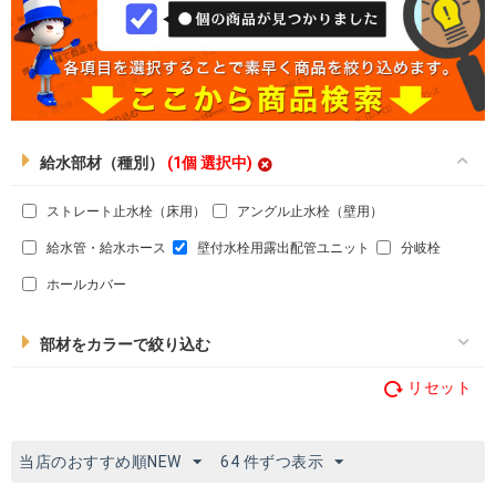
給水部材（種別）
(1個 選択中)
ストレート止水栓（床用）
アングル止水栓（壁用）
給水管・給水ホース
壁付水栓用露出配管ユニット
分岐栓
ホールカバー
部材をカラーで絞り込む
リセット
当店のおすすめ順NEW
64 件ずつ表示