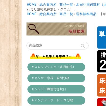
HOME
›
総合案内所
›
商品一覧
›
水回り周辺部材（
25ミリ規格丸鉢無し・クロム） ...
HOME
›
総合案内所
›
商品一覧
›
送料無料商品
›
【単
＃スロップシンク・多目的流し
＃センサー水栓・自閉水栓
＃シャワー機能付き蛇口
＃アンティーク・レトロ 水栓