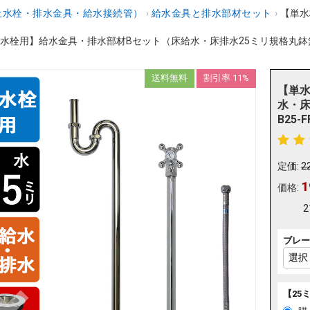
止水栓・排水金具・給水接続管）
›
給水金具と排水部材セット
›
【単水
水栓用】給水金具・排水部材Bセット（床給水・床排水25ミリ規格丸鉢無し
送料無料
割引率 11%
【単水
水・床
B25-F
定価:
2
1
価格:
2
ブレー
【25