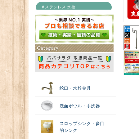
＃ステンレス 水栓
＃浄水器
蛇口・水栓金具
洗面ボウル・手洗器
スロップシンク・多目
的シンク