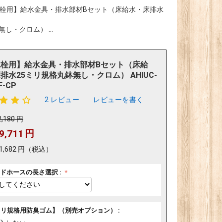
栓用】給水金具・排水部材Bセット（床給水・床排水
・クロム） ...
栓用】給水金具・排水部材Bセット（床給
排水25ミリ規格丸鉢無し・クロム） AHIUC-
F-CP
2 レビュー
レビューを書く
2,180
円
9,711
円
1,682
円
（税込）
ドホースの長さ選択 :
ミリ規格用防臭ゴム】（別売オプション） :