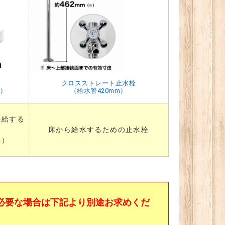
クロスストレート止水栓
m）
（給水管420mm）
供給する
床から給水するための止水栓
い）
必要な場合は下記より別途お求めくだ