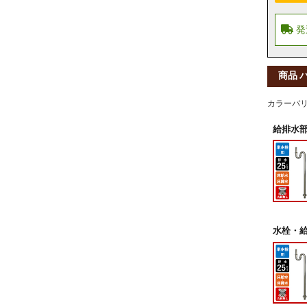
商品 
カラーバ
給排水部
水栓・給