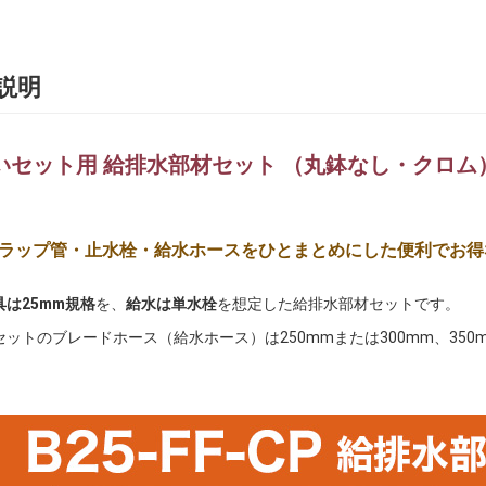
説明
いセット用 給排水部材セット （丸鉢なし・クロム
ラップ管・止水栓・給水ホースをひとまとめにした便利でお得
は25mm規格
を、
給水は単水栓
を想定した給排水部材セットです。
セットのブレードホース（給水ホース）は250mmまたは300mm、35