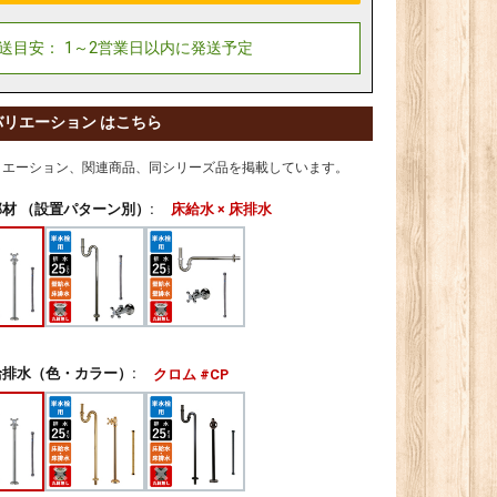
バリエーション はこちら
リエーション、関連商品、同シリーズ品を掲載しています。
材 （設置パターン別）:
床給水 × 床排水
排水（色・カラー）:
クロム #CP