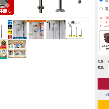
購
購
床・壁
ーです
や虫の
品番:
数量:
この