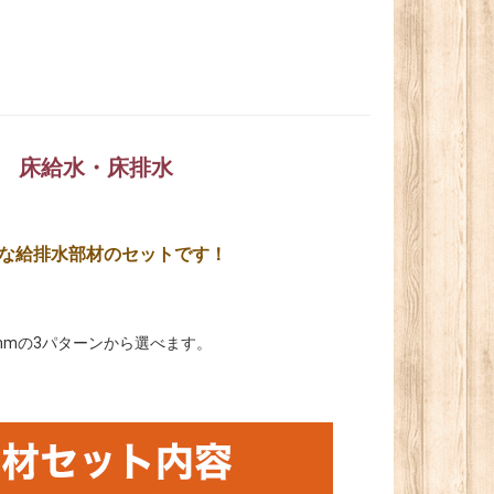
） 床給水・床排水
な給排水部材のセットです！
0mmの3パターンから選べます。