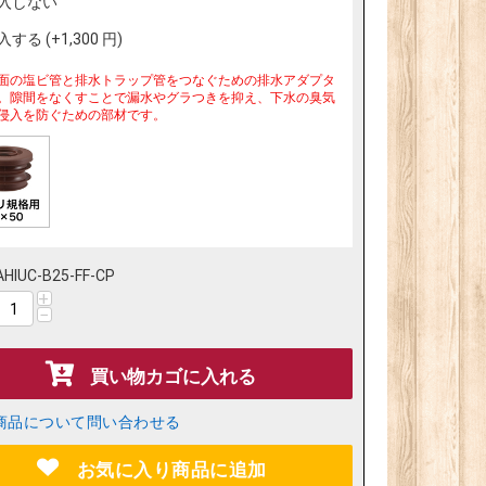
入しない
入する (+
1,300
円
)
面の塩ビ管と排水トラップ管をつなぐための排水アダプタ
。隙間をなくすことで漏水やグラつきを抑え、下水の臭気
侵入を防ぐための部材です。
AHIUC-B25-FF-CP
+
−
買い物カゴに入れる
商品について問い合わせる
お気に入り商品に追加