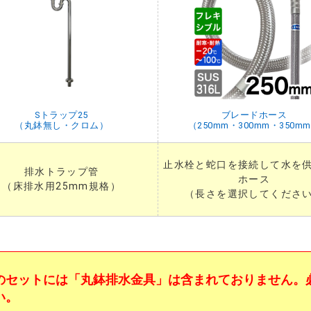
Sトラップ25
ブレードホース
（丸鉢無し・クロム）
（250mm・300mm・350m
止水栓と蛇口を接続して水を
排水トラップ管
ホース
（床排水用25mm規格）
（長さを選択してくださ
のセットには
「丸鉢排水金具」
は含まれておりません。
い。