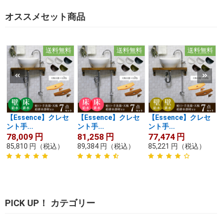
オススメセット商品
送料無料
送料無料
送料無料
【Essence】クレセ
【Essence】クレセ
【Essence】クレセ
ント手...
ント手...
ント手...
78,009
円
81,258
円
77,474
円
85,810
円
（税込）
89,384
円
（税込）
85,221
円
（税込）
PICK UP！ カテゴリー