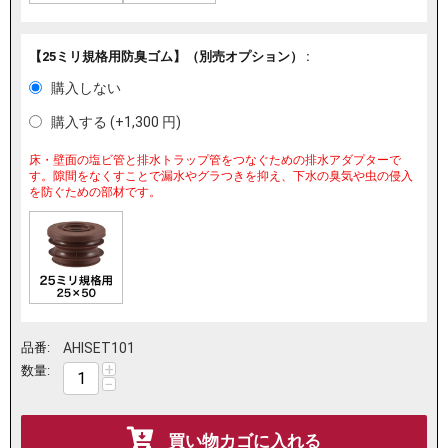
【25ミリ規格用防臭ゴム】（別売オプション） :
購入しない
購入する (+
1,300
円
)
床・壁面の塩ビ管と排水トラップ管をつなぐための排水アダプターで
す。隙間をなくすことで漏水やグラつきを抑え、下水の臭気や虫の侵入
を防ぐための部材です。
品番:
AHISET101
+
数量:
−
買い物カゴに入れる