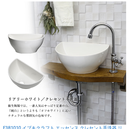
E381010 イブキクラフト エッセンス クレセント手洗器 リ