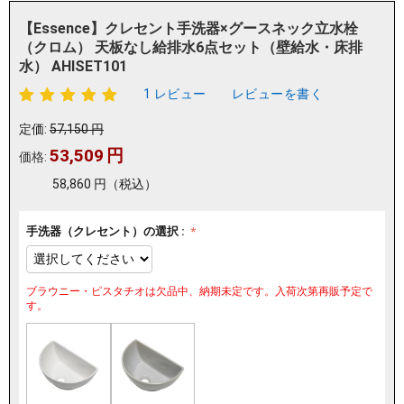
【Essence】クレセント手洗器×グースネック立水栓
（クロム） 天板なし給排水6点セット（壁給水・床排
水） AHISET101
1 レビュー
レビューを書く
定価:
57,150
円
53,509
円
価格:
58,860
円
（税込）
手洗器（クレセント）の選択 :
ブラウニー・ピスタチオは欠品中、納期未定です。入荷次第再販予定で
す。