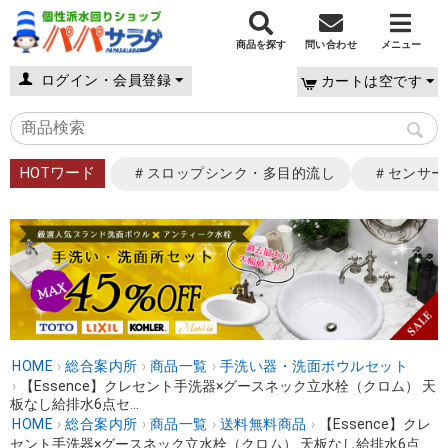
商品を探す
問い合わせ
メニュー
ログイン・会員登録
カートは空です
HOTワード
＃スロップシンク・多目的流し
＃センサー
HOME
›
総合案内所
›
商品一覧
›
手洗い器・洗面ボウルセット
›
【Essence】クレセント手洗器×グースネック立水栓（クロム） 天
板なし給排水6点セ...
HOME
›
総合案内所
›
商品一覧
›
送料無料商品
›
【Essence】クレ
セント手洗器×グースネック立水栓（クロム） 天板なし給排水6点