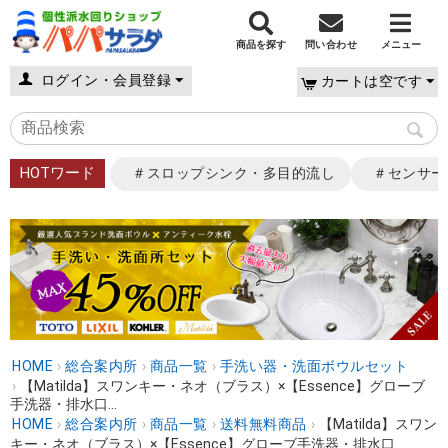
商品を探す
問い合わせ
メニュー
ログイン・会員登録
カートは空です
HOTワード
＃スロップシンク・多目的流し
＃センサー
HOME
›
総合案内所
›
商品一覧
›
手洗い器・洗面ボウルセット
›
【Matilda】スワンキー・ネオ（ブラス）×【Essence】グローブ
手洗器・排水口...
HOME
›
総合案内所
›
商品一覧
›
送料無料商品
›
【Matilda】スワン
キー・ネオ（ブラス）×【Essence】グローブ手洗器・排水口...