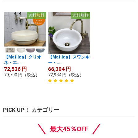
送料無料
送料無料
【Matilda】クリオ
【Matilda】スワンキ
ネ・エ...
ー・...
72,536
円
66,304
円
79,790
円
（税込）
72,934
円
（税込）
PICK UP！ カテゴリー
最大45％OFF