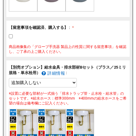
【留意事項を確認済、購入する】 :
商品画像集の「グローブ手洗器 製品上の性質に関する留意事項」を確認
し、ご了承の上ご購入ください。
【別売オプション】給水金具・排水部材Bセット（ブラス／25ミリ
規格・単水栓用）
:
詳細情報
※設置に必要な部材が一式揃う「排水トラップ管・止水栓・給水管」の
セットです。※給水ホース：標準300mm ※400mmの給水ホースをご希
望の場合は備考欄にご記入ください。