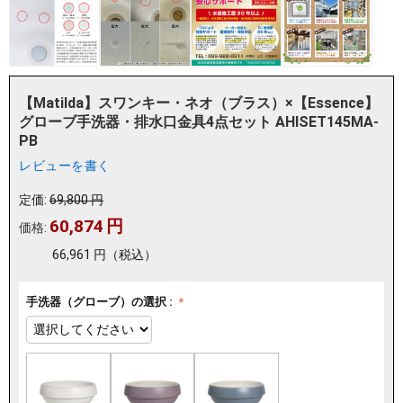
【Matilda】スワンキー・ネオ（ブラス）×【Essence】
グローブ手洗器・排水口金具4点セット AHISET145MA-
PB
レビューを書く
定価:
69,800
円
60,874
円
価格:
66,961
円
（税込）
手洗器（グローブ）の選択 :