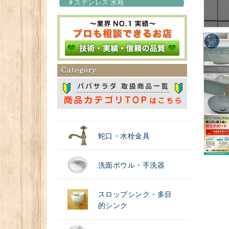
＃ステンレス 水栓
＃浄水器
蛇口・水栓金具
洗面ボウル・手洗器
スロップシンク・多目
的シンク