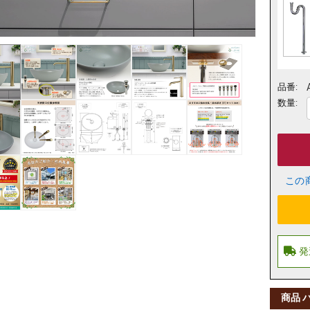
品番:
数量:
この
商品 