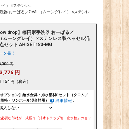
イ） ×ステンレ...
形手洗器 おーばる／OVAL（ムーングレイ） ×ステンレ...
llow drop】楕円形手洗器 おーばる／
L（ムーングレイ） ×ステンレス製ベッセル混
点セット AHISET183-MG
ーを書く
3,000
円
3,776
円
1,154
円
（税込）
オプション】給水金具・排水部材Eセット（クロム／
リ規格・ワンホール混合栓用）
:
詳細情報
に必要な部材が一式揃う「排水トラップ管・止水栓」のセッ
。