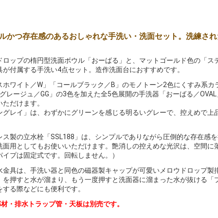
ルかつ存在感のあるおしゃれな手洗い・洗面セット。洗練され
ドロップの楕円型洗面ボウル「おーばる」と、マットゴールド色の「ス
具が付属する手洗い4点セット。造作洗面台におすすめです。
スホワイト／W」「コールブラック／B」のモノトーン2色にくすみ系カ
「グレージュ／GG」の3色を加えた全5色展開の手洗器「おーばる／OV
いただけます。
ングレイ」は、わずかにグリーンを感じる明るいグレーで、控えめで上
レス製の立水栓「SSL188」は、シンプルでありながら圧倒的な存在感
洗面用としてもお使いいただけます。艶消しの控えめな光沢は、空間に
パイプは固定式です。回転しません。）
水金具は、手洗い器と同色の磁器製キャップが可愛いメロウドロップ製
）を押すと水が溜まり、もう一度押すと洗面器に溜まった水が抜ける「
をする際などにも便利です。
部材・排水トラップ管・天板は別売です。