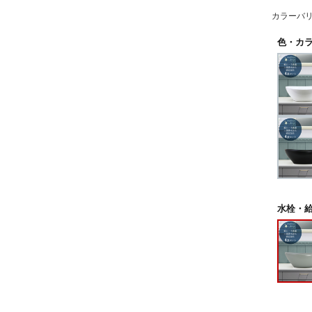
カラーバ
色・カラ
水栓・給