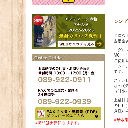
シンプ
メロウ
固定金
「グロ
MG」
ご使用
「ムー
です。
ステン
なので
（吐水
上部排
の目皿
き洗い
※給水
※送料は実費になります。