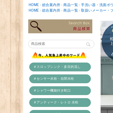
HOME
›
総合案内所
›
商品一覧
›
手洗い器・洗面ボ
HOME
›
総合案内所
›
商品一覧
›
取扱いメーカー・
＃スロップシンク・多目的流し
＃センサー水栓・自閉水栓
＃シャワー機能付き蛇口
＃アンティーク・レトロ 水栓