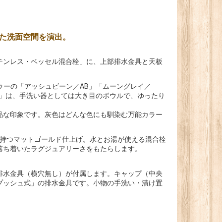
た洗面空間を演出。
テンレス・ベッセル混合栓」に、上部排水金具と天板
ラーの「アッシュビーン／AB」「ムーングレイ／
AL」は、手洗い器としては大き目のボウルで、ゆったり
品な印象です。灰色はどんな色にも馴染む万能カラー
を持つマットゴールド仕上げ。水とお湯が使える混合栓
落ち着いたラグジュアリーさをもたらします。
排水金具（横穴無し）が付属します。キャップ（中央
プッシュ式」の排水金具です。小物の手洗い・漬け置