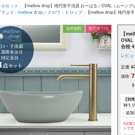
ウルセット
›
【mellow drop】楕円形手洗器 おーばる／OVAL（ムーングレ
ブランド
›
mellow drop／メロウ・ドロップ
›
【mellow drop】楕円
送料無料
割引率 11%
【me
OVA
合栓 4
レビュ
定価:
8
7
価格:
8
【別売
32ミ
※設置
トです