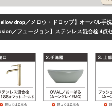
mellow drop／メロウ・ドロップ】オーバル
fusion／フュージョン】ステンレス混合栓 4点