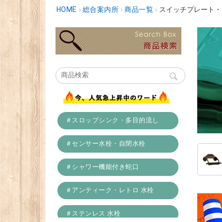
HOME
›
総合案内所
›
商品一覧
›
スイッチプレート・
＃スロップシンク・多目的流し
＃センサー水栓・自閉水栓
＃シャワー機能付き蛇口
＃アンティーク・レトロ 水栓
＃ステンレス 水栓