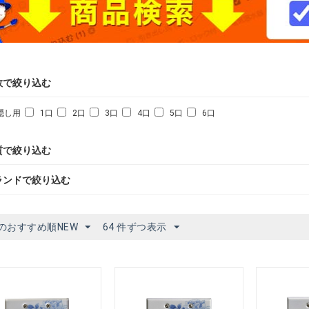
数で絞り込む
隠し用
1口
2口
3口
4口
5口
6口
質で絞り込む
ランドで絞り込む
のおすすめ順NEW
64 件ずつ表示