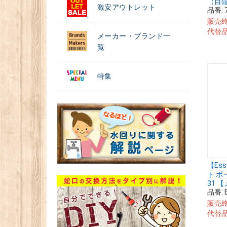
（目隠し
激安アウトレット
品番:
販売
代替
メーカー・ブランド一
覧
特集
【Es
ト ポ
31 
品番:
販売
代替