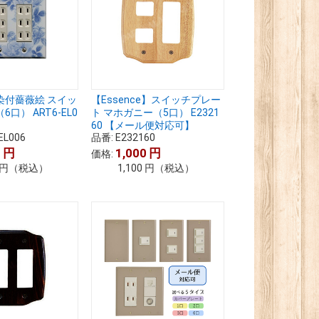
染付薔薇絵 スイッ
【Essence】スイッチプレー
口） ART6-EL0
ト マホガニー（5口） E2321
60 【メール便対応可】
EL006
品番:
E232160
0
円
1,000
円
価格:
円
（税込）
1,100
円
（税込）