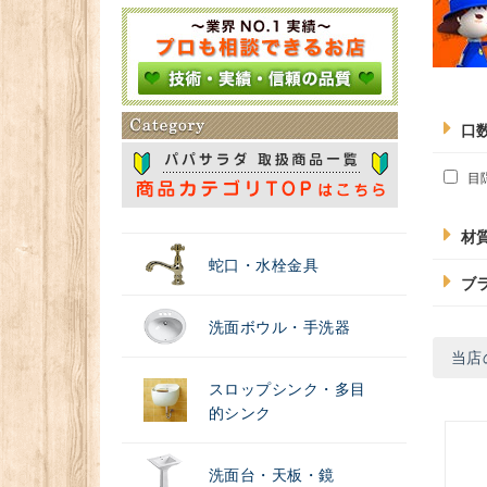
＃浄水器
口
目
材
蛇口・水栓金具
ブ
洗面ボウル・手洗器
当店
スロップシンク・多目
的シンク
洗面台・天板・鏡