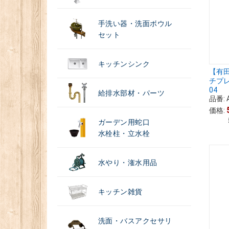
手洗い器・洗面ボウル
セット
キッチンシンク
【有
チプレ
04
給排水部材・パーツ
品番:
価格:
ガーデン用蛇口
水栓柱・立水栓
水やり・潅水用品
キッチン雑貨
洗面・バスアクセサリ