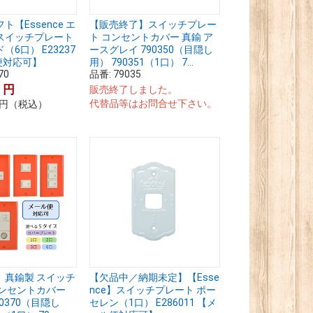
【Essence エ
【販売終了】スイッチプレー
スイッチプレート
ト コンセントカバー 真鍮 ア
6口） E23237
ースグレイ 790350（目隠し
便対応可】
用） 790351（1口） 7...
70
品番:
79035
0
円
販売終了しました。
代替品等はお問合せ下さい。
円
（税込）
】真鍮製 スイッチ
【欠品中／納期未定】【Esse
コンセントカバー
nce】スイッチプレート ポー
0370（目隠し
セレン（1口） E286011 【メ