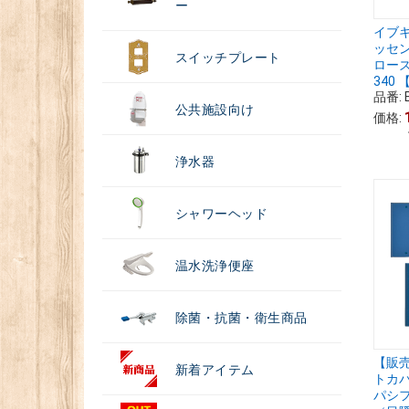
ー
イブキ
ッセ
スイッチプレート
ローズ
340
品番:
公共施設向け
価格:
浄水器
シャワーヘッド
温水洗浄便座
除菌・抗菌・衛生商品
【販
新着アイテム
トカ
パシフ