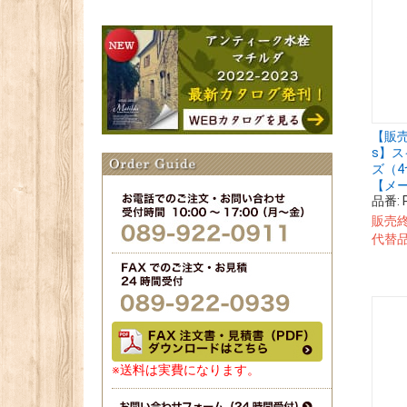
【販売終
s】ス
ズ（4つ
【メ
品番:
販売
代替
※送料は実費になります。