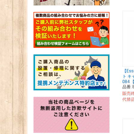
【Es
ト キ
084
品番:
販売
代替