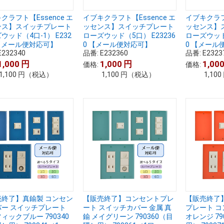
クラフト【Essence エ
イブキクラフト【Essence エ
イブキクラフト
ンス】スイッチプレート
ッセンス】スイッチプレート
ッセンス】
ウッド（4口-1） E232
ローズウッド（5口） E23236
ローズウッド（
 【メール便対応可】
0 【メール便対応可】
0 【メール
E232340
品番:
E232360
品番:
E2323
1,000
円
1,000
円
1,00
価格:
価格:
1,100
円
（税込）
1,100
円
（税込）
1,100
売終了】真鍮製 コンセン
【販売終了】コンセントプレ
【販売終了
バー スイッチプレート
ート スイッチカバー 金属 真
プレート 
ィックブルー 790340
鍮 メイグリーン 790360（目
オレンジ 79