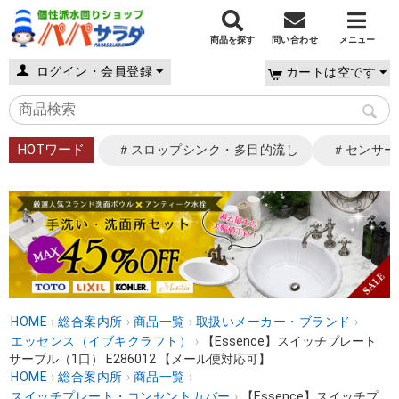
商品を探す
問い合わせ
メニュー
ログイン・会員登録
カートは空です
HOTワード
＃スロップシンク・多目的流し
＃センサー
HOME
›
総合案内所
›
商品一覧
›
取扱いメーカー・ブランド
›
エッセンス（イブキクラフト）
›
【Essence】スイッチプレート
サーブル（1口） E286012 【メール便対応可】
HOME
›
総合案内所
›
商品一覧
›
スイッチプレート・コンセントカバー
›
【Essence】スイッチプ