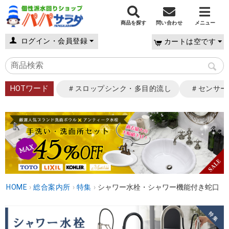
商品を探す
問い合わせ
メニュー
ログイン・会員登録
カートは空です
HOTワード
＃スロップシンク・多目的流し
＃センサー
HOME
›
総合案内所
›
特集
›
シャワー水栓・シャワー機能付き蛇口