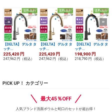
送料無料
送料無料
送料無料
【DELTA】 デルタ タ
【DELTA】 デルタ タ
【DELTA】 デルタ タ
ッチ...
ッチ...
ッチ...
225,420
円
225,420
円
198,900
円
247,962
円
（税込）
247,962
円
（税込）
218,790
円
（税込）
PICK UP！ カテゴリー
最大45％OFF
人気ブランド洗面ボウルと蛇口のセットが超お得！