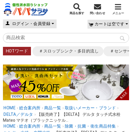
商品を探す
問い合わせ
メニュー
ログイン・会員登録
カートは空です
HOTワード
＃スロップシンク・多目的流し
＃センサー
HOME
›
総合案内所
›
商品一覧
›
取扱いメーカー・ブランド
›
DELTA／デルタ
›
【販売終了】【DELTA】 デルタ タッチ式水栓
Mateo マテオ（ブラックニッケル...
HOME
›
総合案内所
›
商品一覧
›
除菌・抗菌・衛生商品特集
›