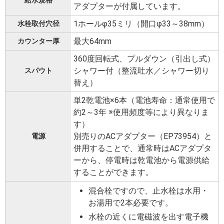
給水規格
アダプターが付属しています。
1ホールφ35ミリ（開口φ33～38mm）
水栓取付穴径
最大64mm
カウンター厚
360度回転式、プルダウン（引出し式）
シャワー付（整流吐水／シャワー切り
スパウト
替え）
単2乾電池×6本（電池寿命：通常使用で
約2～3年 ※使用頻度等により異なりま
す）
別売りのACアダプター（EP73954）と
電源
併用することで、通常時はACアダプタ
ーから、停電時は乾電池から電源供給
することができます。
混合栓ですので、止水栓は水用・
お湯用で2本必要です。
水栓の近くに電磁波を出す電子機