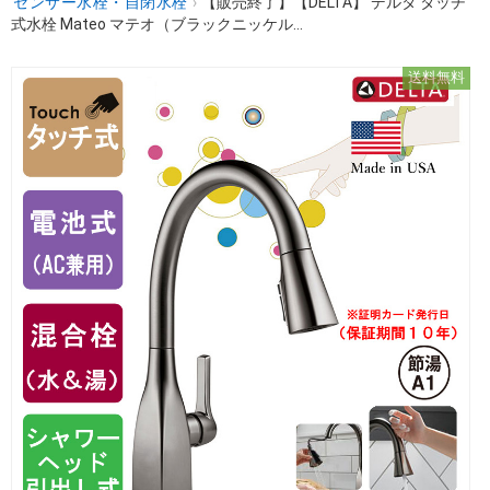
センサー水栓・自閉水栓
›
【販売終了】【DELTA】 デルタ タッチ
式水栓 Mateo マテオ（ブラックニッケル...
送料無料