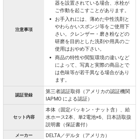
器を設置されている場合、水栓が
ご作動を起こすことがあります。
お手入れには、薄めた中性洗剤と
やわらかいスポンジ等をご使用下
注意事項
さい。クレンザー・磨き粉などの
研磨を目的とした洗剤や用具のご
使用はおやめ下さい。
商品の特性や閲覧環境の違いなど
によって、写真と実際の商品とで
は色味等が若干異なる場合があり
ます。
第三者認証取得（アメリカの認証機関
認証登録
IAPMO による認証）
本体（固定パッキン・ナット含）、給
水ホース2本、単2電池×6、日本語取扱
セット内容
説明書（保証書付）
DELTA／デルタ（アメリカ）
メーカー