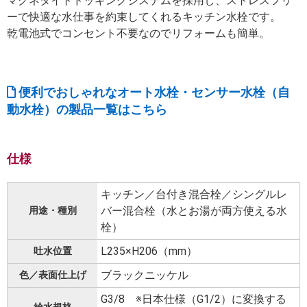
マグネタイトドッキングシステムを採用し、ストレスフリ
ーで快適な水仕事を約束してくれるキッチン水栓です。
乾電池式でコンセント不要なのでリフォームも簡単。
便利でおしゃれなオート水栓・センサー水栓（自
動水栓）の製品一覧はこちら
仕様
キッチン／台付き混合栓／シングルレ
バー混合栓（水とお湯が両方使える水
用途・種別
栓）
L235×H206（mm）
吐水位置
ブラックニッケル
色／表面仕上げ
G3/8 ※日本仕様（G1/2）に変換する