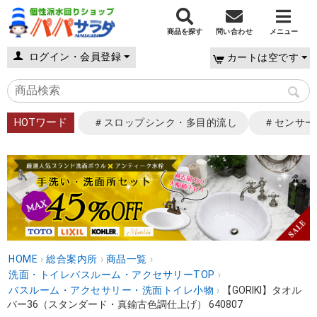
商品を探す
問い合わせ
メニュー
ログイン・会員登録
カートは空です
HOTワード
＃スロップシンク・多目的流し
＃センサー
HOME
›
総合案内所
›
商品一覧
›
洗面・トイレバスルーム・アクセサリーTOP
›
バスルーム・アクセサリー・洗面トイレ小物
›
【GORIKI】タオル
バー36（スタンダード・真鍮古色調仕上げ） 640807