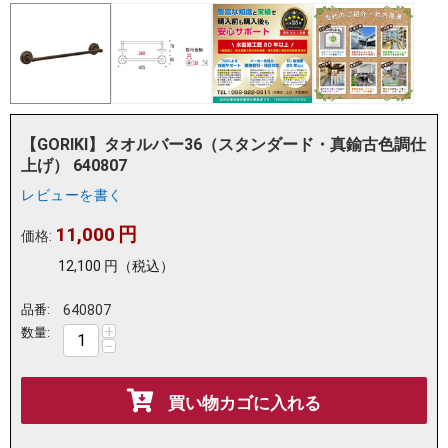
【GORIKI】タオルバー36（スタンダード・真鍮古色調仕
上げ） 640807
レビューを書く
11,000
円
価格:
12,100
円
（税込）
品番:
640807
+
数量:
−
買い物カゴに入れる