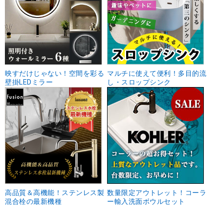
映すだけじゃない！空間を彩る
マルチに使えて便利！多目的流
壁掛LEDミラー
し・スロップシンク
高品質＆高機能！ステンレス製
数量限定アウトレット！コーラ
混合栓の最新機種
ー輸入洗面ボウルセット