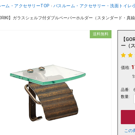
ーム・アクセサリーTOP
›
バスルーム・アクセサリー・洗面トイレ
ORIKI】ガラスシェルフ付ダブルペーパーホルダー（スタンダード・真鍮古
送料無料
【GO
ー（ス
1
価格:
1
品番:
数量:
この