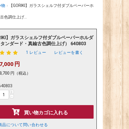
小物
›
【GORIKI】ガラスシェルフ付ダブルペーパーホ
色調仕上げ...
RIKI】ガラスシェルフ付ダブルペーパーホルダ
タンダード・真鍮古色調仕上げ） 640803
1 レビュー
レビューを書く
7,000
円
8,700
円
（税込）
640803
+
−
買い物カゴに入れる
商品について問い合わせる