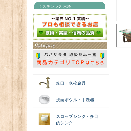
＃ステンレス 水栓
＃浄水器
蛇口・水栓金具
洗面ボウル・手洗器
スロップシンク・多目
的シンク