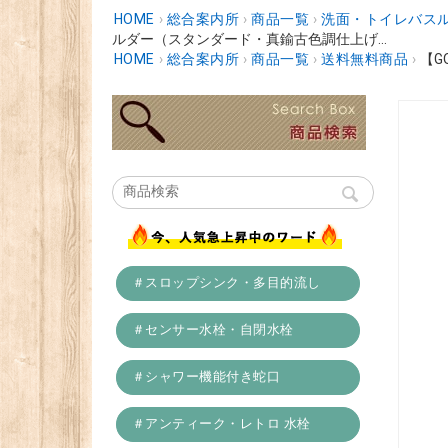
HOME
›
総合案内所
›
商品一覧
›
洗面・トイレバスル
ルダー（スタンダード・真鍮古色調仕上げ...
HOME
›
総合案内所
›
商品一覧
›
送料無料商品
›
【G
＃スロップシンク・多目的流し
＃センサー水栓・自閉水栓
＃シャワー機能付き蛇口
＃アンティーク・レトロ 水栓