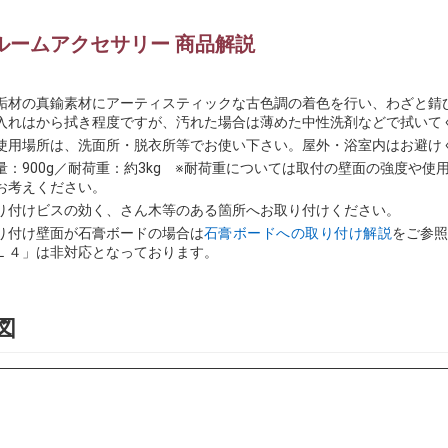
ルームアクセサリー 商品解説
垢材の真鍮素材にアーティスティックな古色調の着色を行い、わざと錆
入れはから拭き程度ですが、汚れた場合は薄めた中性洗剤などで拭いて
使用場所は、洗面所・脱衣所等でお使い下さい。屋外・浴室内はお避け
量：900g／耐荷重：約3kg ※耐荷重については取付の壁面の強度や
お考えください。
り付けビスの効く、さん木等のある箇所へお取り付けください。
り付け壁面が石膏ボードの場合は
石膏ボードへの取り付け解説
をご参
Ｌ４」は非対応となっております。
図