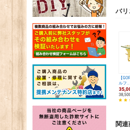
バリ
【GO
ルフ...
35,0
38,50
関連