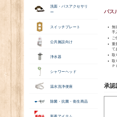
洗面・バスアクセサリ
バス
ー
スイッチプレート
無
手
ご
公共施設向け
重
て
取
浄水器
取
Ｐ
シャワーヘッド
承認
温水洗浄便座
除菌・抗菌・衛生商品
新着アイテム