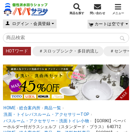
商品を探す
問い合わせ
メニュー
ログイン・会員登録
カートは空です
HOTワード
＃スロップシンク・多目的流し
＃センサー
HOME
›
総合案内所
›
商品一覧
›
洗面・トイレバスルーム・アクセサリーTOP
›
バスルーム・アクセサリー・洗面トイレ小物
›
【GORIKI】ペーパ
ーホルダー付ガラスシェルフ（スタンダード・ブラス） 640712