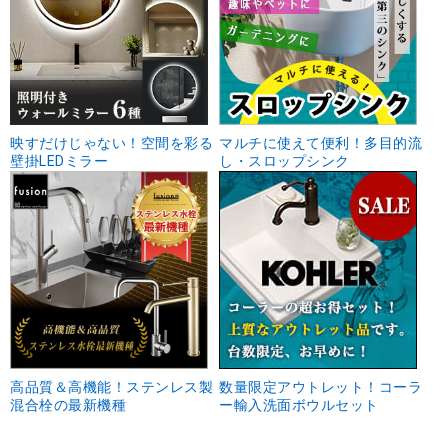
映すだけじゃない！空間を彩る
マルチに使えて便利！多目的流
壁掛LEDミラー
し・スロップシンク
高品質＆高機能！ステンレス製
数量限定アウトレット！コーラ
混合栓の最新機種
ー輸入洗面ボウルセット